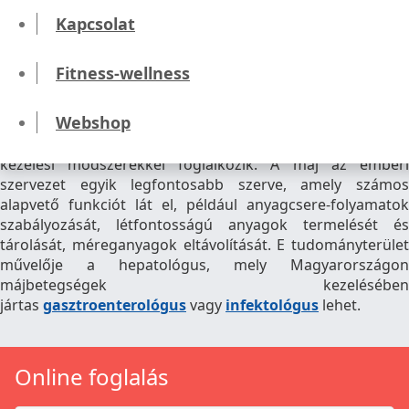
Hepatológia
Kapcsolat
Fitness-wellness
Mivel foglalkozik a hepatológia?
Webshop
A hepatológia egy olyan orvosi szakterület, amely a máj
működésével, betegségeivel és az azokkal kapcsolatos
kezelési módszerekkel foglalkozik. A máj az emberi
szervezet egyik legfontosabb szerve, amely számos
alapvető funkciót lát el, például anyagcsere-folyamatok
szabályozását, létfontosságú anyagok termelését és
tárolását, méreganyagok eltávolítását. E tudományterület
művelője a hepatológus, mely Magyarországon
májbetegségek kezelésében
jártas
gasztroenterológus
vagy
infektológus
lehet.
Online foglalás