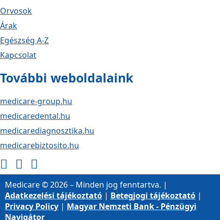
Orvosok
Árak
Egészség A-Z
Kapcsolat
További weboldalaink
medicare-group.hu
medicaredental.hu
medicarediagnosztika.hu
medicarebiztosito.hu
Medicare © 2026 – Minden jog fenntartva. |
Adatkezelési tájékoztató
|
Betegjogi tájékoztató
|
Privacy Policy
|
Magyar Nemzeti Bank - Pénzügyi
Navigátor