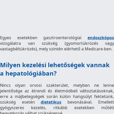
Egyes esetekben gasztroenterológiai
endoszkópos
vizsgálatra van szükség (gyomortükrözés vagy
vastagbéltükrözés), mely szintén elérhető a Medicare-ben.
Milyen kezelési lehetőségek vannak
a hepatológiában?
Nincs olyan orvosi szakterület, melyben ne lenne
jelentősége az étrendi és életmódbeli változtatásoknak,
erre a májbetegségek során külön hangsúlyt fektetünk,
szükség esetén
dietetikus
bevonásával. Emellett
gyógyszeres kezelés, ritkább esetekben műtéti
beavatkozás válhat szükségessé.