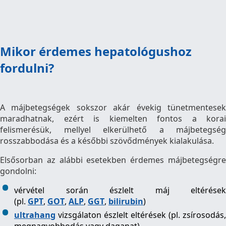
Mikor érdemes hepatológushoz
fordulni?
A májbetegségek sokszor akár évekig tünetmentesek
maradhatnak, ezért is kiemelten fontos a korai
felismerésük, mellyel elkerülhető a májbetegség
rosszabbodása és a későbbi szövődmények kialakulása.
Elsősorban az alábbi esetekben érdemes májbetegségre
gondolni:
vérvétel során észlelt máj eltérések
(pl.
GPT
,
GOT
,
ALP
,
GGT
,
bilirubin
)
ultrahang
vizsgálaton észlelt eltérések (pl. zsírosodás,