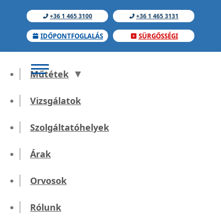
+36 1 465 3100
+36 1 465 3131
IDŐPONTFOGLALÁS
SÜRGŐSSÉGI
Műtétek
Vizsgálatok
Szolgáltatóhelyek
Hepatológia
Árak
Orvosok
Kezdőlap
Szakrendelések
Rólunk
Hepatológia