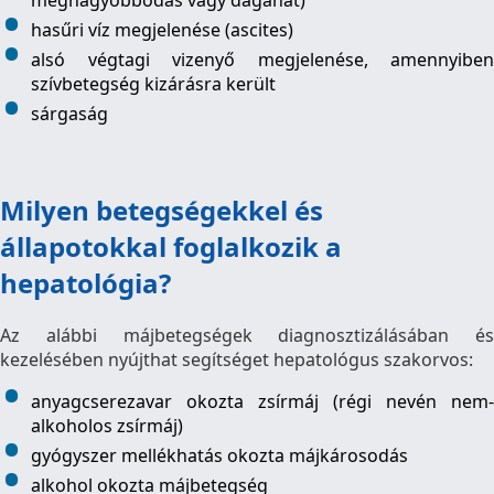
megnagyobbodás vagy daganat)
hasűri víz megjelenése (ascites)
alsó végtagi vizenyő megjelenése, amennyiben
szívbetegség kizárásra került
sárgaság
Milyen betegségekkel és
állapotokkal foglalkozik a
hepatológia?
Az alábbi májbetegségek diagnosztizálásában és
kezelésében nyújthat segítséget hepatológus szakorvos:
anyagcserezavar okozta zsírmáj (régi nevén nem-
alkoholos zsírmáj)
gyógyszer mellékhatás okozta májkárosodás
alkohol okozta májbetegség