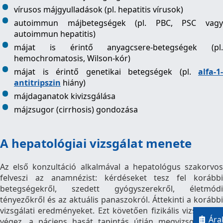
vírusos májgyulladások (pl. hepatitis vírusok)
autoimmun májbetegségek (pl. PBC, PSC vagy
autoimmun hepatitis)
májat is érintő anyagcsere-betegségek (pl.
hemochromatosis, Wilson-kór)
májat is érintő genetikai betegségek (pl.
alfa-1-
antitripszin
hiány)
májdaganatok kivizsgálása
májzsugor (cirrhosis) gondozása
A hepatológiai vizsgálat menete
Az első konzultáció alkalmával a hepatológus szakorvos
felveszi az anamnézist: kérdéseket tesz fel korábbi
betegségekről, szedett gyógyszerekről, életmódi
tényezőkről és az aktuális panaszokról. Áttekinti a korábbi
vizsgálati eredményeket. Ezt követően fizikális vizsgálatot
Ára
végez, a páciens hasát tapintás útján megvizsgálja. Az