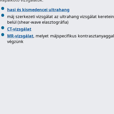
Képalkotó vizsgálatok:
hasi és kismedencei ultrahang
máj szerkezeti vizsgálat az ultrahang vizsgálat keretein
belül (shear-wave elasztográfia)
CT-vizsgálat
MR-vizsgálat
, melyet májspecifikus kontrasztanyaggal
végzünk