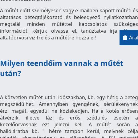
A műtét előtt személyesen vagy e-mailben kapott műtéti és
altatásos betegtájékozató és beleegyező nyilatkozatban
megtalál minden műtéttel kapcsolatos szükséges
információt, kérjük olvassa el, tanúztatva írja alá, az
altatóorvosi vizitre és a műtétre hozza el!
Ára
Milyen teendőim vannak a műtét
után?
A közvetlen műtét utáni időszakban, kb. egy hétig a beteg
megszédülhet. Amennyiben gyengének, sérülékenynek
érzi magát, egyedül ne közlekedjen. Ha a kötés erősen
átvérzik, illetve láz és erős szédülés esetén a
kezelőorvosnak ezt jelezni kell. A műtét során a
hallójáratba kb. 1 hétre tampon kerül, melynek célja
váladék elvezetésének az elősegítése. A fül mögötti