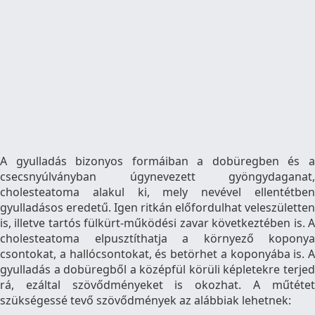
A gyulladás bizonyos formáiban a dobüregben és a
csecsnyúlványban úgynevezett gyöngydaganat,
cholesteatoma alakul ki, mely nevével ellentétben
gyulladásos eredetű. Igen ritkán előfordulhat veleszületten
is, illetve tartós fülkürt-működési zavar következtében is. A
cholesteatoma elpusztíthatja a környező koponya
csontokat, a hallócsontokat, és betörhet a koponyába is. A
gyulladás a dobüregből a középfül körüli képletekre terjed
rá, ezáltal szövődményeket is okozhat. A műtétet
szükségessé tevő szövődmények az alábbiak lehetnek: