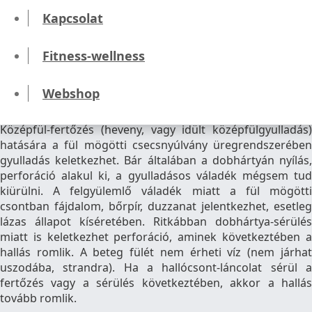
Kapcsolat
Radicalis fülműtét
Fitness-wellness
Mikor szükséges a radicalis
fülműtét?
Webshop
Középfül-fertőzés (heveny, vagy idült középfülgyulladás)
hatására a fül mögötti csecsnyúlvány üregrendszerében
gyulladás keletkezhet. Bár általában a dobhártyán nyílás,
perforáció alakul ki, a gyulladásos váladék mégsem tud
kiürülni. A felgyülemlő váladék miatt a fül mögötti
csontban fájdalom, bőrpír, duzzanat jelentkezhet, esetleg
lázas állapot kíséretében. Ritkábban dobhártya-sérülés
miatt is keletkezhet perforáció, aminek következtében a
hallás romlik. A beteg fülét nem érheti víz (nem járhat
uszodába, strandra). Ha a hallócsont-láncolat sérül a
fertőzés vagy a sérülés következtében, akkor a hallás
tovább romlik.