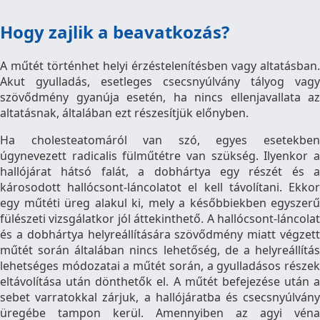
Hogy zajlik a beavatkozás?
A műtét történhet helyi érzéstelenítésben vagy altatásban.
Akut gyulladás, esetleges csecsnyúlvány tályog vagy
szövődmény gyanúja esetén, ha nincs ellenjavallata az
altatásnak, általában ezt részesítjük előnyben.
Ha cholesteatomáról van szó, egyes esetekben
úgynevezett radicalis fülműtétre van szükség. Ilyenkor a
hallójárat hátsó falát, a dobhártya egy részét és a
károsodott hallócsont-láncolatot el kell távolítani. Ekkor
egy műtéti üreg alakul ki, mely a későbbiekben egyszerű
fülészeti vizsgálatkor jól áttekinthető. A hallócsont-láncolat
és a dobhártya helyreállítására szövődmény miatt végzett
műtét során általában nincs lehetőség, de a helyreállítás
lehetséges módozatai a műtét során, a gyulladásos részek
eltávolítása után dönthetők el. A műtét befejezése után a
sebet varratokkal zárjuk, a hallójáratba és csecsnyúlvány
üregébe tampon kerül. Amennyiben az agyi véna