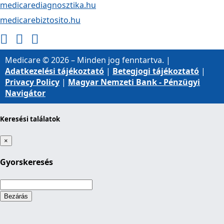
medicarediagnosztika.hu
medicarebiztosito.hu
Medicare © 2026 – Minden jog fenntartva. |
Adatkezelési tájékoztató
|
Betegjogi tájékoztató
|
Privacy Policy
|
Magyar Nemzeti Bank - Pénzügyi
Navigátor
Keresési találatok
×
Gyorskeresés
Loading...
Bezárás