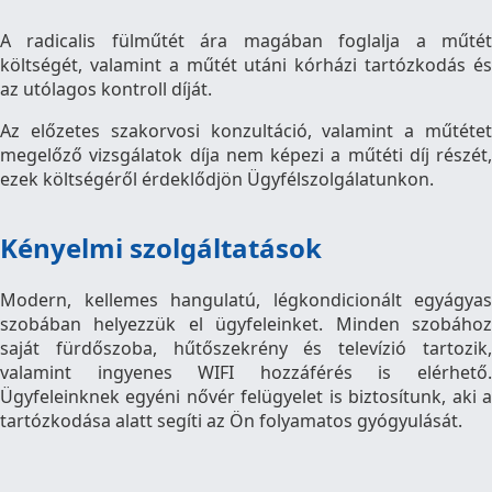
A radicalis fülműtét ára magában foglalja a műtét
költségét, valamint a műtét utáni kórházi tartózkodás és
az utólagos kontroll díját.
Az előzetes szakorvosi konzultáció, valamint a műtétet
megelőző vizsgálatok díja nem képezi a műtéti díj részét,
ezek költségéről érdeklődjön Ügyfélszolgálatunkon.
Kényelmi szolgáltatások
Modern, kellemes hangulatú, légkondicionált egyágyas
szobában helyezzük el ügyfeleinket. Minden szobához
saját fürdőszoba, hűtőszekrény és televízió tartozik,
valamint ingyenes WIFI hozzáférés is elérhető.
Ügyfeleinknek egyéni nővér felügyelet is biztosítunk, aki a
tartózkodása alatt segíti az Ön folyamatos gyógyulását.