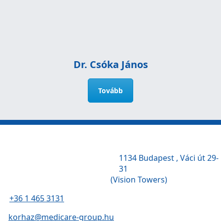
Dr. Csóka János
Tovább
1134 Budapest , Váci út 29-
31
(Vision Towers)
+36 1 465 3131
korhaz@medicare-group.hu