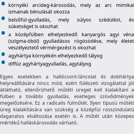
környéki arcideg-károsodás, mely az arc mimikai
izmainak bénulását okozza
belsőfül-gyulladás, mely súlyos szédülést, és
süketséget is okozhat
a középfülben elhelyezkedő kanyargós agyi véna
(szigma-öböl) gyulladásos rögösödése, mely életet
veszélyeztető vérmérgezést is okozhat
agyhártya környékén elhelyezkedő tályog
diffúz agyhártyagyulladás, agytályog
Egyes esetekben a hallócsont-láncolat és dobhártya
helyreállítására nincs mód, ezért fülészeti vizsgálattal jól
átlátható, ellenőrizhető műtéti üreget kell kialakítani a
fülben a további gyulladás, esetleges szövődmények
megelőzésére. Ez a radicalis fülműtét. Ilyen típusú műtéti
üreg kialakítására van szükség a középfül rosszindulatú
daganatos elváltozása esetén is. A műtét után közepes
mértékű halláskárosodás várható.