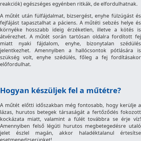
reakciók) egészséges egyénben ritkák, de elfordulhatnak.
A műtét után fülfájdalmat, bizsergést, enyhe fülzúgást és
fejfájást tapasztalhat a páciens. A műtéti sebzés helye és
környéke hosszabb ideig érzéketlen, illetve a kötés is
átvérezhet. A műtét során tartósan oldalra fordított fej
miatt nyaki fájdalom, enyhe, bizonytalan szédülés
jelentkezhet. Amennyiben a hallócsontok pótlására is
szükség volt, enyhe szédülés, főleg a fej fordításakor
előfordulhat.
Hogyan készüljek fel a műtétre?
A műtét előtti időszakban még fontosabb, hogy kerülje a
lázas, hurutos betegek társaságát a fertőződés fokozott
kockázata miatt, valamint a fülét továbbra se érje víz!
Amennyiben felső légúti hurutos megbetegedésre utaló
jelet észlel magán, akkor haladéktalanul értesítse
esetmenedzserünket!