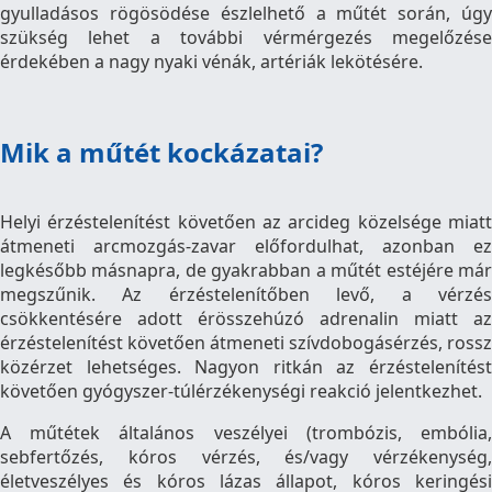
gyulladásos rögösödése észlelhető a műtét során, úgy
szükség lehet a további vérmérgezés megelőzése
érdekében a nagy nyaki vénák, artériák lekötésére.
Mik a műtét kockázatai?
Helyi érzéstelenítést követően az arcideg közelsége miatt
átmeneti arcmozgás-zavar előfordulhat, azonban ez
legkésőbb másnapra, de gyakrabban a műtét estéjére már
megszűnik. Az érzéstelenítőben levő, a vérzés
csökkentésére adott érösszehúzó adrenalin miatt az
érzéstelenítést követően átmeneti szívdobogásérzés, rossz
közérzet lehetséges. Nagyon ritkán az érzéstelenítést
követően gyógyszer-túlérzékenységi reakció jelentkezhet.
A műtétek általános veszélyei (trombózis, embólia,
sebfertőzés, kóros vérzés, és/vagy vérzékenység,
életveszélyes és kóros lázas állapot, kóros keringési