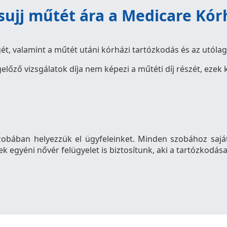
sujj műtét ára a Medicare Kó
t, valamint a műtét utáni kórházi tartózkodás és az utólago
előző vizsgálatok díja nem képezi a műtéti díj részét, ezek
obában helyezzük el ügyfeleinket. Minden szobához saját 
k egyéni nővér felügyelet is biztosítunk, aki a tartózkodása