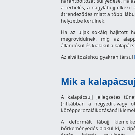
harántboltozat süllyedése. Ha a
a terhelés, a nagylábujj elkezd 
átrendeződés miatt a többi lábujj
helyzetbe kerülnek.
Ha az ujjak sokáig hajlított 
megrövidülnek, míg az alappe
állandósul és kialakul a kalapácsu
Az elváltozáshoz gyakran társul
Mik a kalapácsuj
A kalapácsujj jellegzetes tü
(ritkábban a negyedik-vagy öt
középperc találkozásánál kiemel
A deformált lábujj kiemelk
bőrkeményedés alakul ki, a cipő