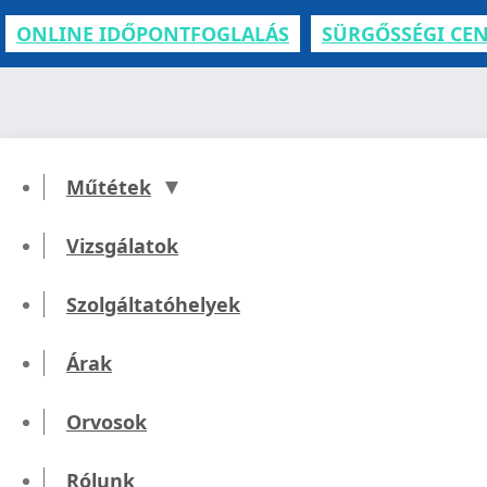
ONLINE IDŐPONTFOGLALÁS
SÜRGŐSSÉGI CE
Műtétek
Vizsgálatok
K
Szolgáltatóhelyek
Árak
Orvosok
Rólunk