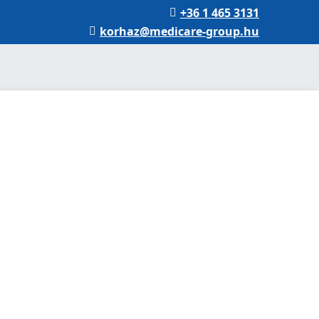
+36 1 465 3131
korhaz@medicare-group.hu