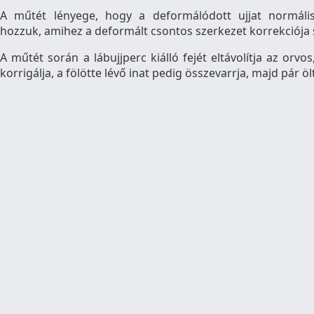
A műtét lényege, hogy a deformálódott ujjat normális
hozzuk, amihez a deformált csontos szerkezet korrekciója
A műtét során a lábujjperc kiálló fejét eltávolítja az orvo
korrigálja, a fölötte lévő inat pedig összevarrja, majd pár öl