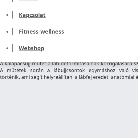
Kezdőlap
Műtétek
Kapcsolat
Ortopédiai műtét
Kalapácsujj műtét
Fitness-wellness
Kalapácsujj műtét
Webshop
A kalapácsujj műtét a láb deformitásainak korrigálására s
A műtétek során a lábujjcsontok egymáshoz való vis
történik, ami segít helyreállítani a lábfej eredeti anatómiai á