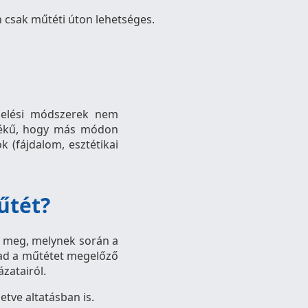
én csak műtéti úton lehetséges.
ezelési módszerek nem
tékű, hogy más módon
 (fájdalom, esztétikai
űtét?
i meg, melynek során a
 ad a műtétet megelőző
zatairól.
letve altatásban is.