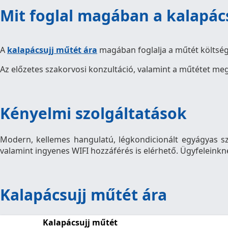
Mit foglal magában a kalapác
A
kalapácsujj műtét ára
magában foglalja a műtét költségé
Az előzetes szakorvosi konzultáció, valamint a műtétet meg
Kényelmi szolgáltatások
Modern, kellemes hangulatú, légkondicionált egyágyas sz
valamint ingyenes WIFI hozzáférés is elérhető. Ügyfeleinkne
Kalapácsujj műtét ára
Kalapácsujj műtét