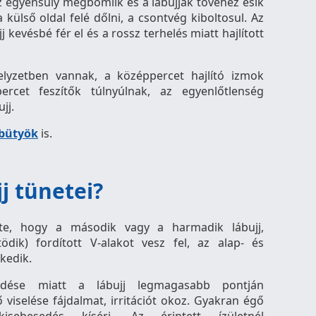
z egyensúly megbomlik és a lábujjak tövéhez esik
a külső oldal felé dőlni, a csontvég kiboltosul. Az
 kevésbé fér el és a rossz terhelés miatt hajlított
helyzetben vannak, a középpercet hajlító izmok
rcet feszítők túlnyúlnak, az egyenlőtlenség
jj.
bütyök
is.
j tünetei?
nete, hogy a második vagy a harmadik lábujj,
ödik) fordított V-alakot vesz fel, az alap- és
kedik.
edése miatt a lábujj legmagasabb pontján
 viselése fájdalmat, irritációt okoz. Gyakran égő