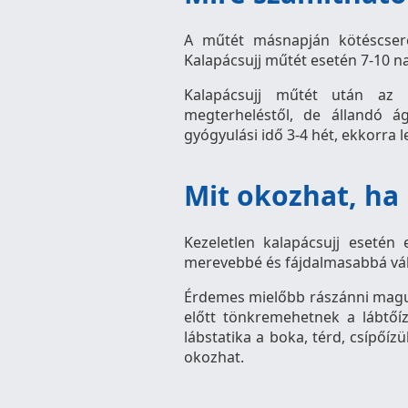
A műtét másnapján kötéscsere
Kalapácsujj műtét esetén 7-10 na
Kalapácsujj műtét után az 
megterheléstől, de állandó á
gyógyulási idő 3-4 hét, ekkorra l
Mit okozhat, ha
Kezeletlen kalapácsujj esetén 
merevebbé és fájdalmasabbá vál
Érdemes mielőbb rászánni magunk
előtt tönkremehetnek a lábtőíz
lábstatika a boka, térd, csípőízü
okozhat.