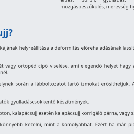
érzés, bőrpír, gyulladás, 
mozgásbeszűkülés, merevség fi
jj?
tikájának helyreállítása a deformitás előrehaladásának lass
t vagy ortopéd cipő viselése, ami elegendő helyet hagy a
nél.
elynek során a lábboltozatot tartó izmokat erősíthetjük. 
hatók gyulladáscsökkentő készítmények.
poton, kalapácsujj esetén kalapácsujj korrigáló párna, vagy
könnyebb kezelni, mint a komolyabbat. Ezért ha már pici