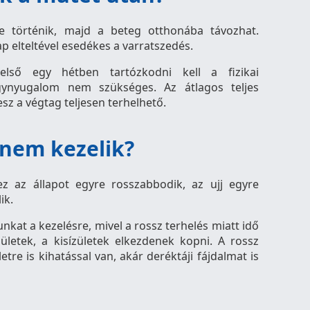
 történik, majd a beteg otthonába távozhat.
p elteltével esedékes a varratszedés.
első egy hétben tartózkodni kell a fizikai
gynyugalom nem szükséges. Az átlagos teljes
esz a végtag teljesen terhelhető.
 nem kezelik?
ez az állapot egyre rosszabbodik, az ujj egyre
ik.
at a kezelésre, mivel a rossz terhelés miatt idő
ületek, a kisízületek elkezdenek kopni. A rossz
letre is kihatással van, akár deréktáji fájdalmat is