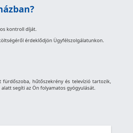
rházban?
s kontroll díját.
 költségéről érdeklődjön Ügyfélszolgálatunkon.
fürdőszoba, hűtőszekrény és televízió tartozik,
 alatt segíti az Ön folyamatos gyógyulását.