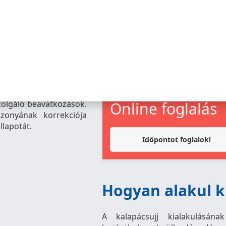
zolgáló beavatkozások.
Online foglalás
zonyának korrekciója
llapotát.
Időpontot foglalok!
Hogyan alakul k
A kalapácsujj kialakulásán