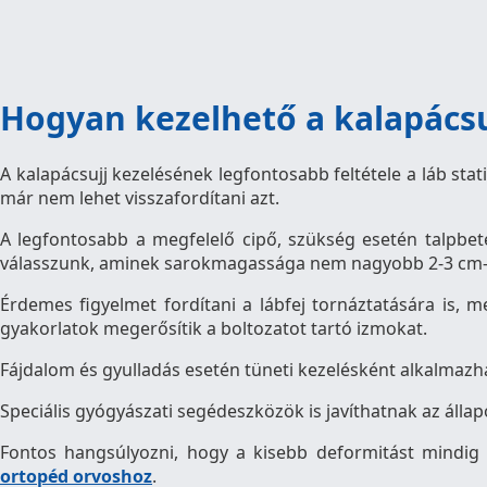
Hogyan kezelhető a kalapácsu
A kalapácsujj kezelésének legfontosabb feltétele a láb sta
már nem lehet visszafordítani azt.
A legfontosabb a megfelelő cipő, szükség esetén talpbeté
válasszunk, aminek sarokmagassága nem nagyobb 2-3 cm-
Érdemes figyelmet fordítani a lábfej tornáztatására is, m
gyakorlatok megerősítik a boltozatot tartó izmokat.
Fájdalom és gyulladás esetén tüneti kezelésként alkalmaz
Speciális gyógyászati segédeszközök is javíthatnak az álla
Fontos hangsúlyozni, hogy a kisebb deformitást mindig 
ortopéd orvoshoz
.