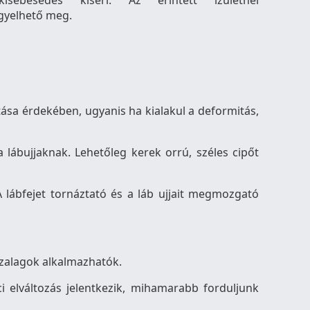
kisebesedés kíséri. Az érintett ízületnél
gyelhető meg.
ítása érdekében, ugyanis ha kialakul a deformitás,
 lábujjaknak. Lehetőleg kerek orrú, széles cipőt
A lábfejet tornáztató és a láb ujjait megmozgató
 szalagok alkalmazhatók.
 elváltozás jelentkezik, mihamarabb forduljunk