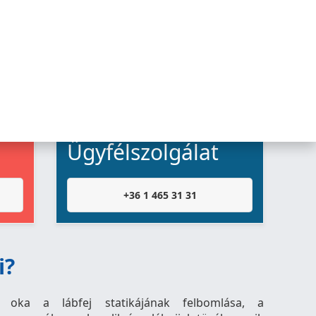
Ügyfélszolgálat
+36 1 465 31 31
i?
ak oka a lábfej statikájának felbomlása, a