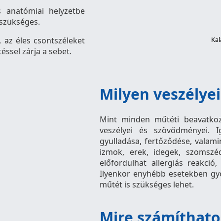
 anatómiai helyzetbe
 szükséges.
s, az éles csontszéleket
Kal
téssel zárja a sebet.
Milyen veszélye
Mint minden műtéti beavatkoz
veszélyei és szövődményei. I
gyulladása, fertőződése, valami
izmok, erek, idegek, szomszé
előfordulhat allergiás reakció
Ilyenkor enyhébb esetekben gyó
műtét is szükséges lehet.
Mire számíthato