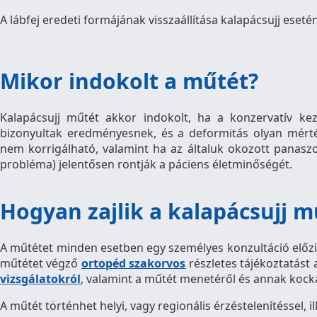
A lábfej eredeti formájának visszaállítása kalapácsujj eset
Mikor indokolt a műtét?
Kalapácsujj műtét akkor indokolt, ha a konzervatív k
bizonyultak eredményesnek, és a deformitás olyan mér
nem korrigálható, valamint ha az általuk okozott panaszok
probléma) jelentősen rontják a páciens életminőségét.
Hogyan zajlik a kalapácsujj m
A műtétet minden esetben egy személyes konzultáció előz
műtétet végző
ortopéd szakorvos
részletes tájékoztatást
vizsgálatokról
, valamint a műtét menetéről és annak kocká
A műtét történhet helyi, vagy regionális érzéstelenítéssel, il