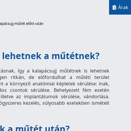
Árak
apácsujj műtét előtt-után
i lehetnek a műtétnek?
ásnak, így a kalapácsujj műtétnek is lehetnek
gen ritkán, de előfordulhat a műtéti terület
nt a környező anatómiai képletek sérülése: inak,
dos csontok sérülése. Behelyezett fém esetén
, illetve az implantátumok sérülése, vándorlása.
gyszeres kezelés, súlyosabb esetekben ismételt
k a műtét után?