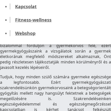
Kapcsolat
Általános gyermekgyógyászat
Fitness-wellness
Ha a gyermek beteg, az aggódó szülő számára a
legnagyobb biztonságot egy felkészült szakorvos
Webshop
jelentheti. Fontos számunkra, hogy a konzultációk és
vizsgálatok során Ön és gyermeke is a legnagyobb
bizalommal forduljon a gyermekorvos felé, ezért
gyermekgyógyászaink a vizsgálatok során a gyermek
életkorának megfelelő módszereket alkalmaznak, Önt
pedig részletesen tájékoztatják minden körülményről és a
javasolt kezelés lépéseiről.
Tudjuk, hogy minden szülő számára gyermeke egészsége
a legfontosabb. Ezért gyermekgyógyászati
szakrendelésünkön gyermekorvosaink a betegségorientált
gyógyítás mellett nagy hangsúlyt fektetnek a betegségek
megelőzésére is. Szakrendeléseinken
egészségvédelemmel és egészségmegőrzéssel
kapcsolatban is kérhet tanácsot felkészült