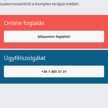
szakorvosainktól a komplex terápia mellett.
Online foglalás
Időpontot foglalok!
Ügyfélszolgálat
+36 1 465 31 31