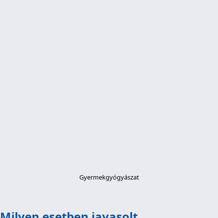
Gyermekgyógyászat
Milyen esetben javasolt