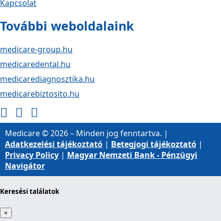
Kapcsolat
További weboldalaink
medicare-group.hu
medicaredental.hu
medicarediagnosztika.hu
medicarebiztosito.hu
Medicare © 2026 – Minden jog fenntartva. |
Adatkezelési tájékoztató
|
Betegjogi tájékoztató
|
Privacy Policy
|
Magyar Nemzeti Bank - Pénzügyi
Navigátor
Keresési találatok
×