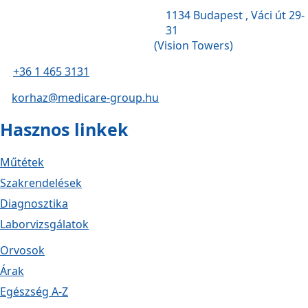
1134 Budapest , Váci út 29-
31
(Vision Towers)
+36 1 465 3131
korhaz@medicare-group.hu
Hasznos linkek
Műtétek
Szakrendelések
Diagnosztika
Laborvizsgálatok
Orvosok
Árak
Egészség A-Z