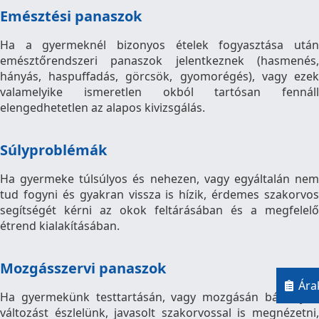
Emésztési panaszok
Ha a gyermeknél bizonyos ételek fogyasztása után
emésztőrendszeri panaszok jelentkeznek (hasmenés,
hányás, haspuffadás, görcsök, gyomorégés), vagy ezek
valamelyike ismeretlen okból tartósan fennáll
elengedhetetlen az alapos kivizsgálás.
Súlyproblémák
Ha gyermeke túlsúlyos és nehezen, vagy egyáltalán nem
tud fogyni és gyakran vissza is hízik, érdemes szakorvos
segítségét kérni az okok feltárásában és a megfelelő
étrend kialakításában.
Mozgásszervi panaszok
Ára
Ha gyermekünk testtartásán, vagy mozgásán bármilyen
változást észlelünk, javasolt szakorvossal is megnézetni,