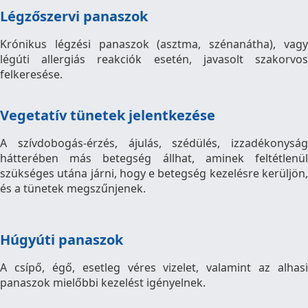
Légzőszervi panaszok
Krónikus légzési panaszok (asztma, szénanátha), vagy
légúti allergiás reakciók esetén, javasolt szakorvos
felkeresése.
Vegetatív tünetek jelentkezése
A szívdobogás-érzés, ájulás, szédülés, izzadékonyság
hátterében más betegség állhat, aminek feltétlenül
szükséges utána járni, hogy e betegség kezelésre kerüljön,
és a tünetek megszűnjenek.
Húgyúti panaszok
A csípő, égő, esetleg véres vizelet, valamint az alhasi
panaszok mielőbbi kezelést igényelnek.