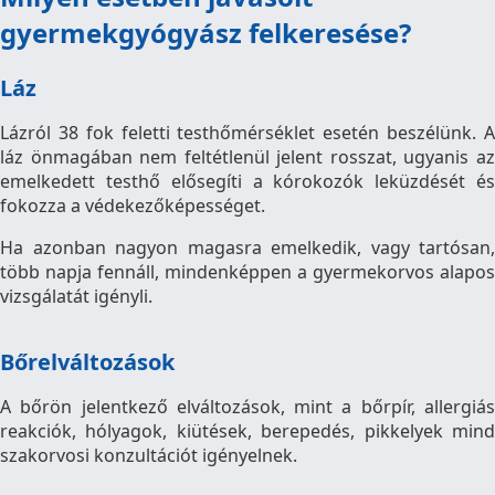
gyermekgyógyász felkeresése?
Láz
Lázról 38 fok feletti testhőmérséklet esetén beszélünk. A
láz önmagában nem feltétlenül jelent rosszat, ugyanis az
emelkedett testhő elősegíti a kórokozók leküzdését és
fokozza a védekezőképességet.
Ha azonban nagyon magasra emelkedik, vagy tartósan,
több napja fennáll, mindenképpen a gyermekorvos alapos
vizsgálatát igényli.
Bőrelváltozások
A bőrön jelentkező elváltozások, mint a bőrpír, allergiás
reakciók, hólyagok, kiütések, berepedés, pikkelyek mind
szakorvosi konzultációt igényelnek.