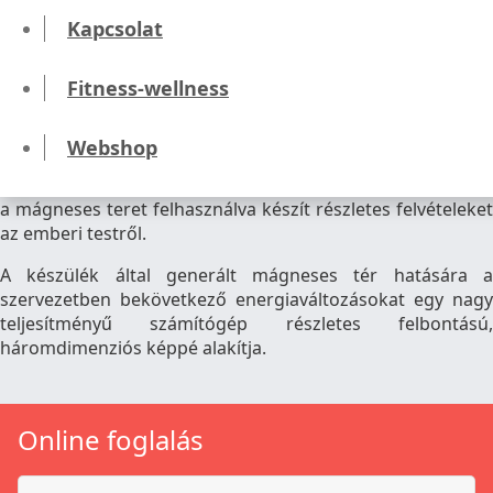
Kapcsolat
Prosztata MR
Fitness-wellness
A prosztata MR vizsgálat során a magas lágyrész
kontrasztnak köszönhetően lehetőség nyílik a prosztata
szövettani egységeinek részletes áttekintésére.
Webshop
Az MR vizsgálat olyan képalkotó diagnosztikai eljárás, mely
a mágneses teret felhasználva készít részletes felvételeket
az emberi testről.
A készülék által generált mágneses tér hatására a
szervezetben bekövetkező energiaváltozásokat egy nagy
teljesítményű számítógép részletes felbontású,
háromdimenziós képpé alakítja.
Online foglalás