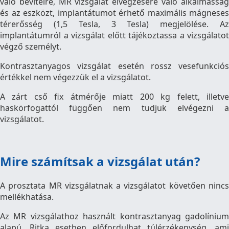
való bevitelre, MR vizsgálat elvégzésére való alkalmasság
és az eszközt, implantátumot érhető maximális mágneses
térerősség (1,5 Tesla, 3 Tesla) megjelölése. Az
implantátumról a vizsgálat előtt tájékoztassa a vizsgálatot
végző személyt.
Kontrasztanyagos vizsgálat esetén rossz vesefunkciós
értékkel nem végezzük el a vizsgálatot.
A zárt cső fix átmérője miatt 200 kg felett, illetve
haskörfogattól függően nem tudjuk elvégezni a
vizsgálatot.
Mire számítsak a vizsgálat után?
A prosztata MR vizsgálatnak a vizsgálatot követően nincs
mellékhatása.
Az MR vizsgálathoz használt kontrasztanyag gadolínium
alapú. Ritka esetben előfordulhat túlérzékenység, ami