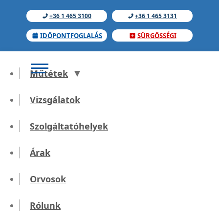
+36 1 465 3100
+36 1 465 3131
IDŐPONTFOGLALÁS
SÜRGŐSSÉGI
Műtétek
Vizsgálatok
Szolgáltatóhelyek
Prosztata MR
Árak
Orvosok
Kezdőlap
Diagnosztika
Rólunk
MR vizsgálat
Prosztata MR