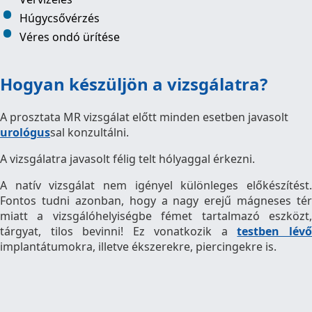
Húgycsővérzés
Véres ondó ürítése
Hogyan készüljön a vizsgálatra?
A prosztata MR vizsgálat előtt minden esetben javasolt
urológus
sal konzultálni.
A vizsgálatra javasolt félig telt hólyaggal érkezni.
A natív vizsgálat nem igényel különleges előkészítést.
Fontos tudni azonban, hogy a nagy erejű mágneses tér
miatt a vizsgálóhelyiségbe fémet tartalmazó eszközt,
tárgyat, tilos bevinni! Ez vonatkozik a
testben lév
implantátumokra, illetve ékszerekre, piercingekre is.