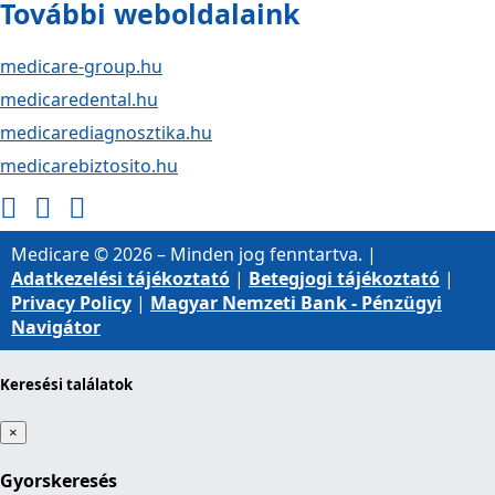
További weboldalaink
medicare-group.hu
medicaredental.hu
medicarediagnosztika.hu
medicarebiztosito.hu
Medicare © 2026 – Minden jog fenntartva. |
Adatkezelési tájékoztató
|
Betegjogi tájékoztató
|
Privacy Policy
|
Magyar Nemzeti Bank - Pénzügyi
Navigátor
Keresési találatok
×
Gyorskeresés