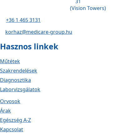
31
(Vision Towers)
+36 1 465 3131
korhaz@medicare-group.hu
Hasznos linkek
Műtétek
Szakrendelések
Diagnosztika
Laborvizsgálatok
Orvosok
Árak
Egészség A-Z
Kapcsolat