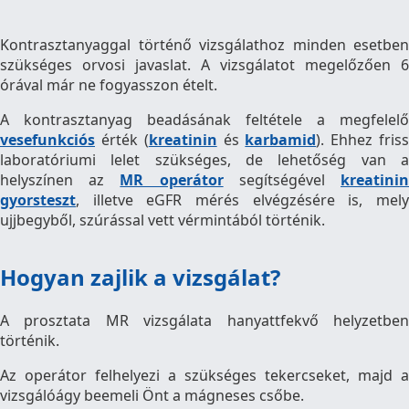
Kontrasztanyaggal történő vizsgálathoz minden esetben
szükséges orvosi javaslat. A vizsgálatot megelőzően 6
órával már ne fogyasszon ételt.
A kontrasztanyag beadásának feltétele a megfelelő
vesefunkciós
érték (
kreatinin
és
karbamid
). Ehhez fris
laboratóriumi lelet szükséges, de lehetőség van a
helyszínen az
MR operátor
segítségével
kreatini
gyorsteszt
, illetve eGFR mérés elvégzésére is, mely
ujjbegyből, szúrással vett vérmintából történik.
Hogyan zajlik a vizsgálat?
A prosztata MR vizsgálata hanyattfekvő helyzetben
történik.
Az operátor felhelyezi a szükséges tekercseket, majd a
vizsgálóágy beemeli Önt a mágneses csőbe.