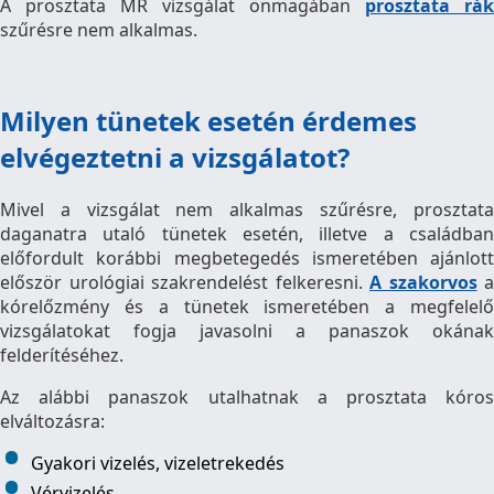
A prosztata MR vizsgálat önmagában
prosztata rák
szűrésre nem alkalmas.
Milyen tünetek esetén érdemes
elvégeztetni a vizsgálatot?
Mivel a vizsgálat nem alkalmas szűrésre, prosztata
daganatra utaló tünetek esetén, illetve a családban
előfordult korábbi megbetegedés ismeretében ajánlott
először urológiai szakrendelést felkeresni.
A szakorvos
a
kórelőzmény és a tünetek ismeretében a megfelelő
vizsgálatokat fogja javasolni a panaszok okának
felderítéséhez.
Az alábbi panaszok utalhatnak a prosztata kóros
elváltozásra:
Gyakori vizelés, vizeletrekedés
Vérvizelés