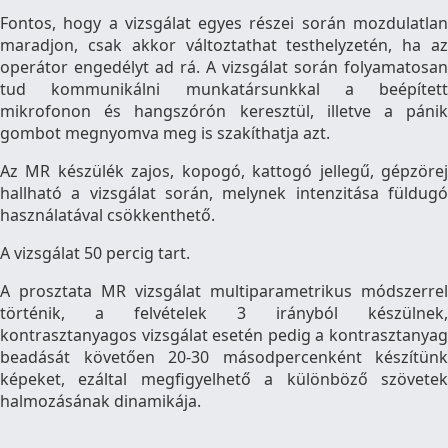
Fontos, hogy a vizsgálat egyes részei során mozdulatlan
maradjon, csak akkor változtathat testhelyzetén, ha az
operátor engedélyt ad rá. A vizsgálat során folyamatosan
tud kommunikálni munkatársunkkal a beépített
mikrofonon és hangszórón keresztül, illetve a pánik
gombot megnyomva meg is szakíthatja azt.
Az MR készülék zajos, kopogó, kattogó jellegű, gépzörej
hallható a vizsgálat során, melynek intenzitása füldugó
használatával csökkenthető.
A vizsgálat 50 percig tart.
A prosztata MR vizsgálat multiparametrikus módszerrel
történik, a felvételek 3 irányból készülnek,
kontrasztanyagos vizsgálat esetén pedig a kontrasztanyag
beadását követően 20-30 másodpercenként készítünk
képeket, ezáltal megfigyelhető a különböző szövetek
halmozásának dinamikája.