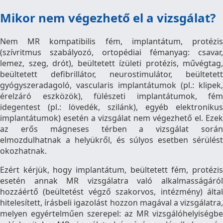
Mikor nem végezhető el a vizsgálat?
Nem MR kompatibilis fém, implantátum, protézis
(szívritmus szabályozó, ortopédiai fémanyag: csavar,
lemez, szeg, drót), beültetett ízületi protézis, művégtag,
beültetett defibrillátor, neurostimulátor, beültetett
gyógyszeradagoló, vascularis implantátumok (pl.: klipek,
érelzáró eszközök), fülészeti implantátumok, fém
idegentest (pl.: lövedék, szilánk), egyéb elektronikus
implantátumok) esetén a vizsgálat nem végezhető el. Ezek
az erős mágneses térben a vizsgálat során
elmozdulhatnak a helyükről, és súlyos esetben sérülést
okozhatnak.
Ezért kérjük, hogy implantátum, beültetett fém, protézis
esetén annak MR vizsgálatra való alkalmasságáról
hozzáértő (beültetést végző szakorvos, intézmény) által
hitelesített, írásbeli igazolást hozzon magával a vizsgálatra,
melyen egyértelműen szerepel: az MR vizsgálóhelyiségbe