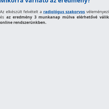
Mikorra várható az eredmény?
Az elkészült felvételt a
radiológus szakorvos
véleményez
és
az eredmény 3 munkanap múlva elérhetővé váli
online rendszerünkben.