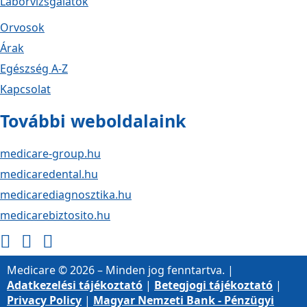
Laborvizsgálatok
Orvosok
Árak
Egészség A-Z
Kapcsolat
További weboldalaink
medicare-group.hu
medicaredental.hu
medicarediagnosztika.hu
medicarebiztosito.hu
Medicare © 2026 – Minden jog fenntartva. |
Adatkezelési tájékoztató
|
Betegjogi tájékoztató
|
Privacy Policy
|
Magyar Nemzeti Bank - Pénzügyi