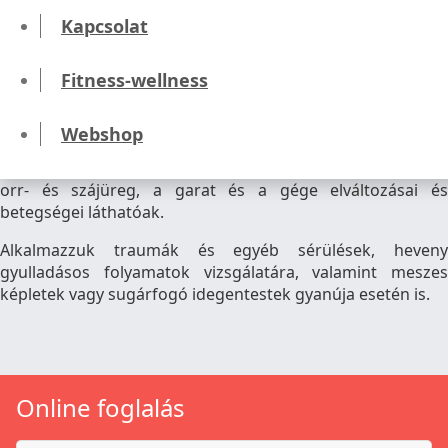
Kapcsolat
Nyaki lágyrész CT vizsgálat
Fitness-wellness
Webshop
A nyaki lágyrész CT vizsgálattal általában a nyirokcsomók,
a pajzsmirigy, a mellékpajzsmirigy, továbbá a nyaki erek, az
orr- és szájüreg, a garat és a gége elváltozásai és
betegségei láthatóak.
Alkalmazzuk traumák és egyéb sérülések, heveny
gyulladásos folyamatok vizsgálatára, valamint meszes
képletek vagy sugárfogó idegentestek gyanúja esetén is.
Online foglalás