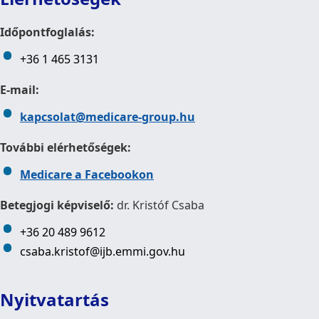
Időpontfoglalás:
+36 1 465 3131
E-mail:
kapcsolat@medicare-group.hu
További elérhetőségek:
Medicare a Facebookon
Betegjogi képviselő:
dr. Kristóf Csaba
+36 20 489 9612
csaba.kristof@ijb.emmi.gov.hu
Nyitvatartás