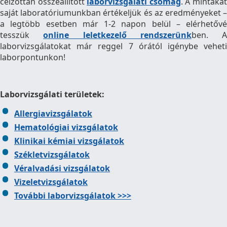
célzottan összeállított
laborvizsgálati csomag
. A mintáka
saját laboratóriumunkban értékeljük és az eredményeket –
a legtöbb esetben már 1-2 napon belül – elérhetővé
tesszük
online leletkezelő rendszerünk
ben. A
laborvizsgálatokat már reggel 7 órától igénybe veheti
laborpontunkon!
Laborvizsgálati területek:
Allergiavizsgálatok
Hematológiai vizsgálatok
Klinikai kémiai vizsgálatok
Székletvizsgálatok
Véralvadási vizsgálatok
Vizeletvizsgálatok
További laborvizsgálatok >>>