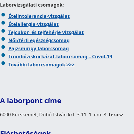
Laborvizsgálati csomagok:
Ételintolerancia-vizsgálat
Ételallergia-vizsgálat
Tejcukor- és tejfehérje-vizsgálat
Női/férfi egészségcsomag
Pajzsmirigy-laborcsomag
Trombóziskockázat-laborcsomag – Covid-19
További laborcsomagok >>>
A laborpont címe
6000 Kecskemét, Dobó István krt. 3-11. 1. em. 8.
terasz
Elérhetőségek