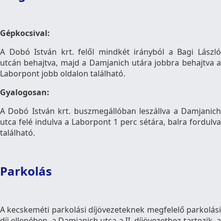
Gépkocsival:
A Dobó István krt. felől mindkét irányból a Bagi László
utcán behajtva, majd a Damjanich utára jobbra behajtva a
Laborpont jobb oldalon található.
Gyalogosan:
A Dobó István krt. buszmegállóban leszállva a Damjanich
utca felé indulva a Laborpont 1 perc sétára, balra fordulva
található.
Parkolás
A kecskeméti parkolási díjövezeteknek megfelelő parkolási
díj ellenében, a Damjanich utca a II. díjövezethez tartozik, a