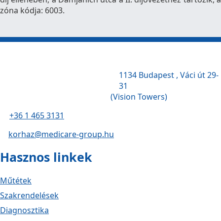
zóna kódja: 6003.
1134 Budapest , Váci út 29-
31
(Vision Towers)
+36 1 465 3131
korhaz@medicare-group.hu
Hasznos linkek
Műtétek
Szakrendelések
Diagnosztika