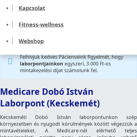
Kapcsolat
Felhívjuk kedves Pácienseink figyelmét, hogy
laborpontunk augusztus 8-án valamint,
Fitness-wellness
augusztus 20–21-én zárva tart.
Webshop
Felhívjuk kedves Pácienseink figyelmét, hogy
laborpontjainkon
egyszeri, 3 000 Ft-os
mintakezelési díjat számolunk fel.
Medicare Dobó István
Laborpont (Kecskemét)
Kecskeméti Dobó István laborpontunkon szép
környezetben és nyugodt körülmények között végezzük a
mintavételeket. A Medicare-nél elérhető teljes