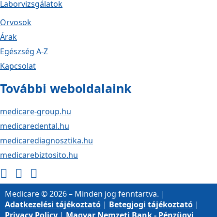
Laborvizsgálatok
Orvosok
Árak
Egészség A-Z
Kapcsolat
További weboldalaink
medicare-group.hu
medicaredental.hu
medicarediagnosztika.hu
medicarebiztosito.hu
Medicare © 2026 – Minden jog fenntartva. |
Adatkezelési tájékoztató
|
Betegjogi tájékoztató
|
Privacy Policy
|
Magyar Nemzeti Bank - Pénzügyi