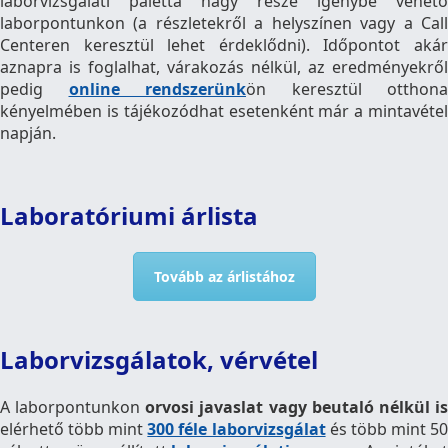
laborvizsgálati paletta nagy része igénybe vehető
laborpontunkon (a részletekről a helyszínen vagy a Call
Centeren keresztül lehet érdeklődni). Időpontot akár
aznapra is foglalhat, várakozás nélkül, az eredményekről
pedig
online rendszerünk
ön keresztül otthona
kényelmében is tájékozódhat esetenként már a mintavétel
napján.
Laboratóriumi árlista
Tovább az árlistához
Laborvizsgálatok, vérvétel
A laborpontunkon
orvosi javaslat
vagy beutaló
nélkül i
elérhető több mint
300 féle laborvizsgálat
és több mint 5