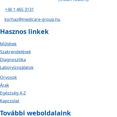
+36 1 465 3131
korhaz@medicare-group.hu
Hasznos linkek
Műtétek
Szakrendelések
Diagnosztika
Laborvizsgálatok
Orvosok
Árak
Egészség A-Z
Kapcsolat
További weboldalaink