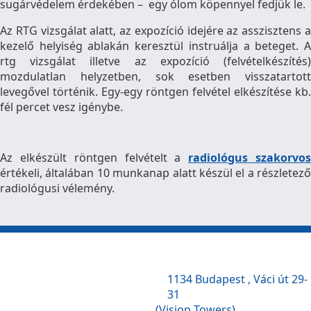
sugárvédelem érdekében – egy ólom köpennyel fedjük le.
Az RTG vizsgálat alatt, az expozíció idejére az asszisztens a
kezelő helyiség ablakán keresztül instruálja a beteget. A
rtg vizsgálat illetve az expozíció (felvételkészítés)
mozdulatlan helyzetben, sok esetben visszatartott
levegővel történik. Egy-egy röntgen felvétel elkészítése kb.
fél percet vesz igénybe.
Az elkészült röntgen felvételt a
radiológus szakorvo
értékeli, általában 10 munkanap alatt készül el a részletező
radiológusi vélemény.
1134 Budapest , Váci út 29-
31
(Vision Towers)