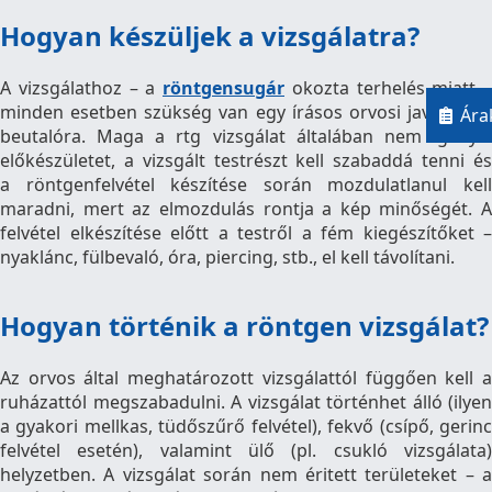
Hogyan készüljek a vizsgálatra?
A vizsgálathoz – a
röntgensugár
okozta terhelés miatt –
minden esetben szükség van egy írásos orvosi javaslatra,
Ára
beutalóra. Maga a rtg vizsgálat általában nem igényel
előkészületet, a vizsgált testrészt kell szabaddá tenni és
a röntgenfelvétel készítése során mozdulatlanul kell
maradni, mert az elmozdulás rontja a kép minőségét. A
felvétel elkészítése előtt a testről a fém kiegészítőket –
nyaklánc, fülbevaló, óra, piercing, stb., el kell távolítani.
Hogyan történik a röntgen vizsgálat?
Az orvos által meghatározott vizsgálattól függően kell a
ruházattól megszabadulni. A vizsgálat történhet álló (ilyen
a gyakori mellkas, tüdőszűrő felvétel), fekvő (csípő, gerinc
felvétel esetén), valamint ülő (pl. csukló vizsgálata)
helyzetben. A vizsgálat során nem éritett területeket – a