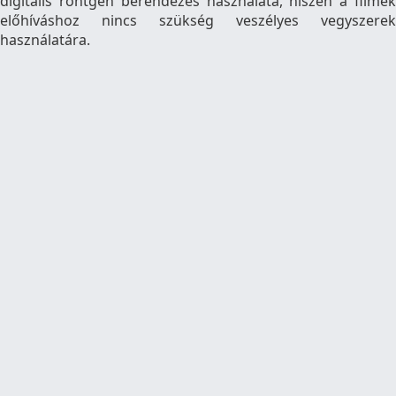
digitális röntgen berendezés használata, hiszen a filmek
előhíváshoz nincs szükség veszélyes vegyszerek
használatára.