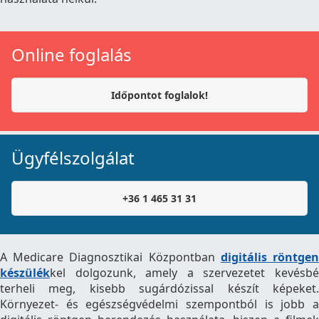
Online foglalás
Időpontot foglalok!
Ügyfélszolgálat
+36 1 465 31 31
A Medicare Diagnosztikai Központban
digitális röntge
készülék
kel dolgozunk, amely a szervezetet kevésbé
terheli meg, kisebb sugárdózissal készít képeket.
Környezet- és egészségvédelmi szempontból is jobb a