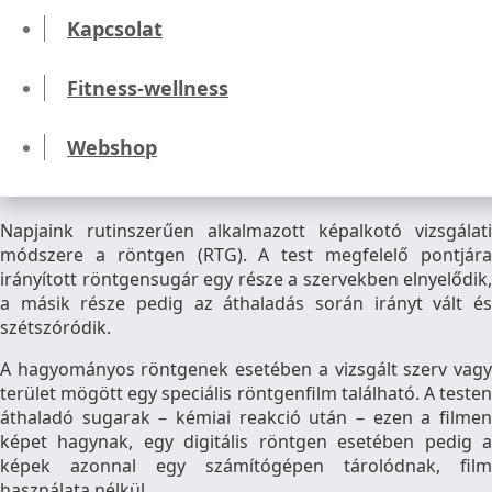
Kapcsolat
Már
győri klinikánkon
is van lehetőség
röntgenvizsgálatra!
Fitness-wellness
Röntgen vizsgálat
Webshop
Napjaink rutinszerűen alkalmazott képalkotó vizsgálati
módszere a röntgen (RTG). A test megfelelő pontjára
irányított röntgensugár egy része a szervekben elnyelődik,
a másik része pedig az áthaladás során irányt vált és
szétszóródik.
A hagyományos röntgenek esetében a vizsgált szerv vagy
terület mögött egy speciális röntgenfilm található. A testen
áthaladó sugarak – kémiai reakció után – ezen a filmen
képet hagynak, egy digitális röntgen esetében pedig a
képek azonnal egy számítógépen tárolódnak, film
használata nélkül.