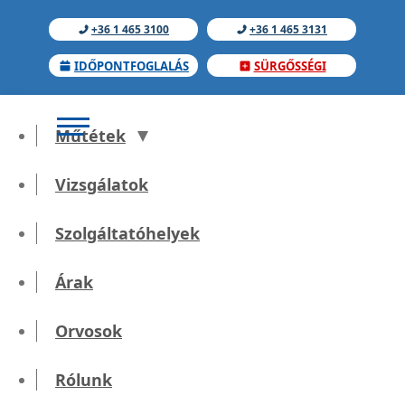
+36 1 465 3100
+36 1 465 3131
IDŐPONTFOGLALÁS
SÜRGŐSSÉGI
Műtétek
Vizsgálatok
Szolgáltatóhelyek
Röntgen vizsgálat
Árak
Orvosok
Kezdőlap
Diagnosztika
Rólunk
Röntgen vizsgálat