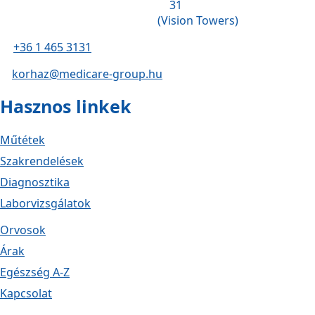
31
(Vision Towers)
+36 1 465 3131
korhaz@medicare-group.hu
Hasznos linkek
Műtétek
Szakrendelések
Diagnosztika
Laborvizsgálatok
Orvosok
Árak
Egészség A-Z
Kapcsolat