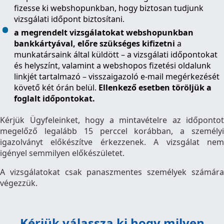
fizesse ki webshopunkban, hogy biztosan tudjunk
vizsgálati időpont biztosítani.
a megrendelt vizsgálatokat webshopunkban
bankkártyával, előre szükséges kifizetni
a
munkatársaink által küldött – a vizsgálati időpontokat
és helyszínt, valamint a webshopos fizetési oldalunk
linkjét tartalmazó – visszaigazoló e-mail megérkezését
követő két órán belül.
Ellenkező esetben töröljük a
foglalt időpontokat.
Kérjük Ügyfeleinket, hogy a mintavételre az időpontot
megelőző legalább 15 perccel korábban, a személyi
igazolványt előkészítve érkezzenek. A vizsgálat nem
igényel semmilyen előkészületet.
A vizsgálatokat csak panaszmentes személyek számára
végezzük.
Kérjük válassza ki hogy milyen