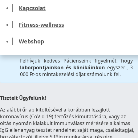
English
Kapcsolat
Online koronavírus IgG ellenanyag
Fitness-wellness
teszt időpontfoglalás
Webshop
Felhívjuk kedves Pácienseink figyelmét, hogy
laborpontjainkon és klinikáinkon
egyszeri, 3
000 Ft-os mintakezelési díjat számolunk fel.
Tisztelt Ügyfelünk!
Az alábbi űrlap kitöltésével a korábban lezajlott
koronavírus (CoVid-19) fertőzés kimutatására, vagy az
oltás nyomán kialakult immunválasz mérésére alkalmas
IgG ellenanyag tesztet rendelhet saját maga, családtagjai,
hozzátartozói, illetve 5 főig munkatársai részére.