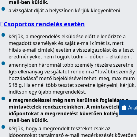
mail-ben küldik.
a vizsgálat díját a helyszínen kérjük kiegyenlíteni
Csoportos rendelés esetén
kérjük, a megrendelés elküldése előtt ellenőrizze a
megadott személyek és saját e-mail címét is, mert
hibás e-mail cím(ek) esetén a visszaigazolást és a teszt
eredményeket nem fogjuk tudni – időben – elküldeni.
amennyiben háromnál több személy részére szeretne
IgG ellenanyag vizsgálatot rendelni a “További személy
hozzáadása” mező bejelölésével teheti meg, maximum
5 főig. Ha ennél több tesztet szeretne igényelni, kérjük,
indítson egy újabb megrendelést.
a megrendeléssel még nem kerülnek foglalásra a
mintavételek rendszereinkben. A mintavételi
Ára
időpontokat a megrendelést követően kollégáink e-
mail-ben küldik.
kérjük, hogy a megrendelt teszteket csak az
időpontokat tartalmazó e-mail megérkezését követően