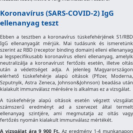
Koronavírus (SARS-COVID-2) IgG
ellenanyag teszt
Ebben a tesztben a koronavírus tüskefehérjének S1/RBD
IgG ellenanyagát mérjük. Mai tudásunk és ismeretünk
szerint az RBD (receptor binding domain) elleni ellenanyag
a legspecifikusabb koronavírus elleni ellenanyag, amelyik
neutralizálja a koronavírust fertőzés esetén, illetve oltás
után a védettséget adja. A jelenleg Magyarországon
elérhető tüskefehérje alapú oltások (Pfizer, Moderna,
Szputnyik, Astra Zeneca, Johnson&Johnson) beadása után
kialakult immunválasz mérésére is alkalmas ez a vizsgálat.
A tüskefehérje alapú oltások esetén végzett vizsgálat
számszerű eredményt ad a szervezet által termelt
ellenanyag szintjére, ami megmutatja az oltás vagy
fertőzés nyomán kialakult immunválasz mértékét.
A vizsgálat ára 9 900 Ft.
Az eredmény 1-4 munkanapo