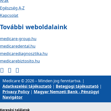
Árak
Egészség A-Z
Kapcsolat
További weboldalaink
medicare-group.hu
medicaredental.hu
medicarediagnosztika.hu
medicarebiztosito.hu
Medicare © 2026 – Minden jog fenntartva. |
Adatkezelési tájékoztató
|
Betegjogi tájékoztató
|
Privacy Policy
|
Magyar Nemzeti Bank - Pénzügyi
Navigátor
Keresési találatok