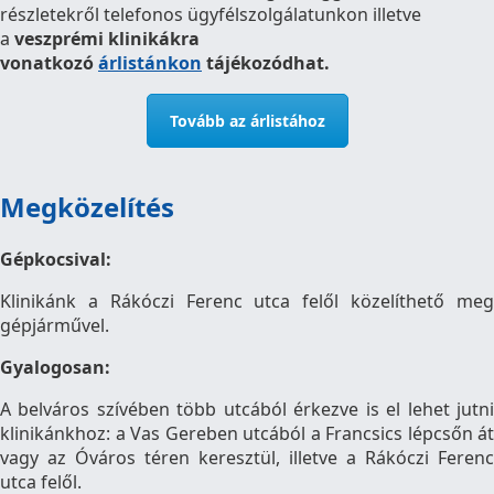
részletekről telefonos ügyfélszolgálatunkon illetve
a
veszprémi klinikákra
vonatkozó
árlistánkon
tájékozódhat.
Tovább az árlistához
Megközelítés
Gépkocsival:
Klinikánk a Rákóczi Ferenc utca felől közelíthető meg
gépjárművel.
Gyalogosan:
A belváros szívében több utcából érkezve is el lehet jutni
klinikánkhoz: a Vas Gereben utcából a Francsics lépcsőn át
vagy az Óváros téren keresztül, illetve a Rákóczi Ferenc
utca felől.