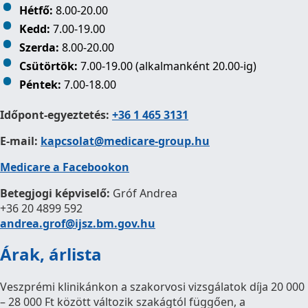
Hétfő:
8.00-20.00
Kedd:
7.00-19.00
Szerda:
8.00-20.00
Csütörtök:
7.00-19.00 (alkalmanként 20.00-ig)
Péntek:
7.00-18.00
Időpont-egyeztetés:
+36 1 465 3131
E-mail:
kapcsolat@medicare-group.hu
Medicare a Facebookon
Betegjogi képviselő:
Gróf Andrea
+36 20 4899 592
andrea.grof@ijsz.bm.gov.hu
Árak, árlista
Veszprémi klinikánkon a szakorvosi vizsgálatok díja 20 000
– 28 000 Ft között változik szakágtól függően, a