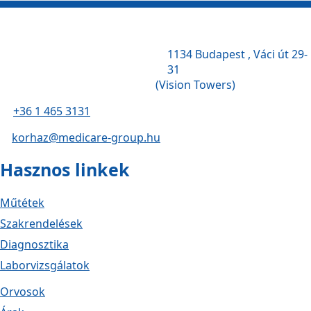
1134 Budapest , Váci út 29-
31
(Vision Towers)
+36 1 465 3131
korhaz@medicare-group.hu
Hasznos linkek
Műtétek
Szakrendelések
Diagnosztika
Laborvizsgálatok
Orvosok