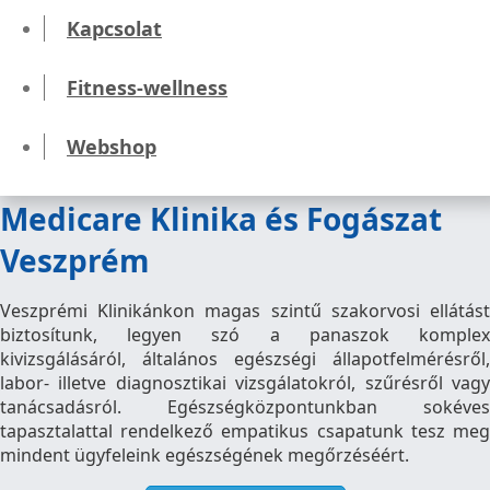
Kapcsolat
A Medicare fogászatain széles körű kezeléseket
kínálunk az egyszerűbb fogtöméstől és
Fitness-wellness
gyökérkezeléstől kezdve a fogfehérítésen át a
fogpótlásig, fogsorok készítéséig.
Tovább a
Webshop
Veszprémi Fogászati Klinika oldalára >>>
Medicare Klinika és Fogászat
Veszprém
Veszprémi Klinikánkon magas szintű szakorvosi ellátást
biztosítunk, legyen szó a panaszok komplex
kivizsgálásáról, általános egészségi állapotfelmérésről,
labor- illetve diagnosztikai vizsgálatokról, szűrésről vagy
tanácsadásról. Egészségközpontunkban sokéves
tapasztalattal rendelkező empatikus csapatunk tesz meg
mindent ügyfeleink egészségének megőrzéséért.