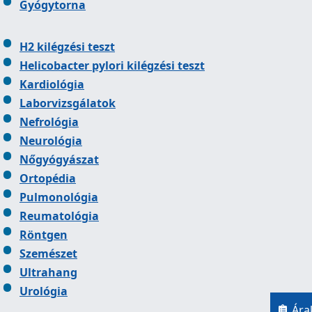
Gyógytorna
H2 kilégzési teszt
Helicobacter pylori kilégzési teszt
Kardiológia
Laborvizsgálatok
Nefrológia
Neurológia
Nőgyógyászat
Ortopédia
Pulmonológia
Reumatológia
Röntgen
Szemészet
Ultrahang
Urológia
Ára