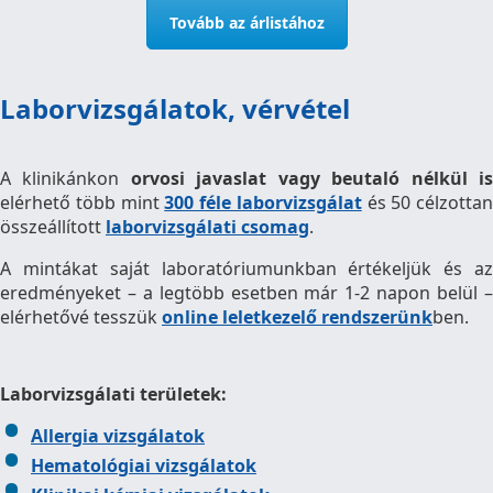
Tovább az árlistához
Laborvizsgálatok, vérvétel
A klinikánkon
orvosi javaslat
vagy beutaló
nélkül i
elérhető több mint
300 féle laborvizsgálat
és 50 célzottan
összeállított
laborvizsgálati csomag
.
A mintákat saját laboratóriumunkban értékeljük és az
eredményeket – a legtöbb esetben már 1-2 napon belül –
elérhetővé tesszük
online leletkezelő rendszerünk
ben.
Laborvizsgálati területek:
Allergia vizsgálatok
Hematológiai vizsgálatok