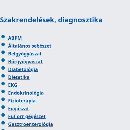
Szakrendelések, diagnosztika
ABPM
Általános sebészet
Belgyógyászat
Bőrgyógyászat
Diabetológia
Dietetika
EKG
Endokrinológia
Fizioterápia
Fogászat
Fül-orr-gégészet
Gasztroenterológia