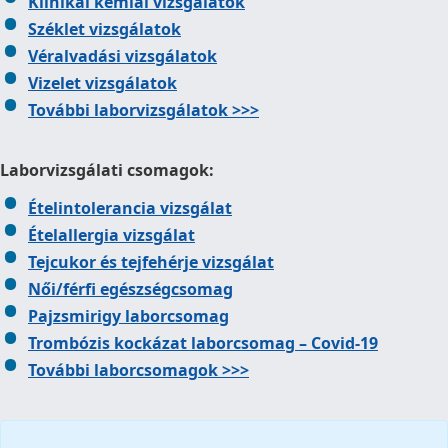
Klinikai kémiai vizsgálatok
Széklet vizsgálatok
Véralvadási vizsgálatok
Vizelet vizsgálatok
További laborvizsgálatok >>>
Laborvizsgálati csomagok:
Ételintolerancia vizsgálat
Ételallergia vizsgálat
Tejcukor és tejfehérje vizsgálat
Női/férfi egészségcsomag
Pajzsmirigy laborcsomag
Trombózis kockázat laborcsomag – Covid-19
További laborcsomagok >>>