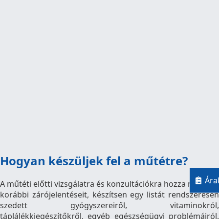
Hogyan készüljek fel a műtétre?
Ára
A műtéti előtti vizsgálatra és konzultációkra hozza magával
korábbi zárójelentéseit, készítsen egy listát rendszeresen
szedett gyógyszereiről, vitaminokról,
táplálékkiegészítőkről, egyéb egészségügyi problémáiról,