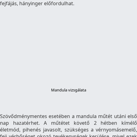
fejfájás, hányinger előfordulhat.
Mandula vizsgálata
Szövődménymentes esetében a mandula műtét utáni első
nap hazatérhet. A műtétet követő 2 hétben kímélő
életmód, pihenés javasolt, szükséges a vérnyomásemelő,
feji vérbőséget okozó tevékenységek kerülése, mivel ezek