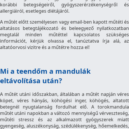
korábbi betegségeiről, gyógyszerérzékenységről és
allergiáiról, esetleges diétájáról.
A műtét előtt személyesen vagy email-ben kapott műtéti és
altatásos betegtájékozató és beleegyező nyilatkozatban
megtalál minden műtéttel kapcsolatos szükséges
információt, kérjük olvassa el, tanúztatva írja alá, az
altatóorvosi vizitre és a műtétre hozza el!
Mi a teendőm a mandulák
eltávolítása után?
A műtét utáni időszakban, általában a műtét napján véres
köpet, véres hányás, köhögési inger, köhögés, altatott
betegnél nyugtalanság fordulhat elő. A torokmandula
műtét utáni napokban a változó mennyiségű vérveszteség,
műtéti stressz és az alkalmazott gyógyszerek miatt
gyengeség, aluszékonyság, szédülékenység, hőemelkedés,