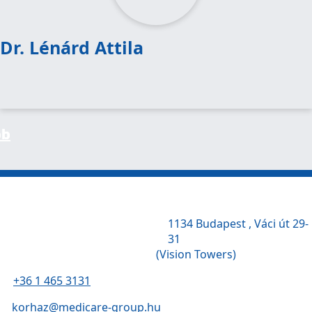
Dr. Lénárd Attila
bb
bb
bb
1134 Budapest , Váci út 29-
31
(Vision Towers)
+36 1 465 3131
korhaz@medicare-group.hu