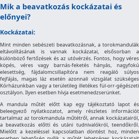
Mik a beavatkozás kockázatai és
előnyei?
Kockázatai:
Mint minden sebészeti beavatkozásnak, a torokmandulák
eltávolításának is vannak kockázatai, elsősorban a
különböző fertőzések és az utóvérzés. Fontos, hogy véres
köpés, véres vagy barnás-feketés hányás, nagyfokú
elesettség, fájdalomcsillapítóra nem reagáló súlyos
fejfájás, magas láz esetén azonnali vizsgálat szükséges
Kórházunkban vagy a területileg illetékes fül-orr-gégészeti
osztályon. Ilyen esetben hívja esetmenedzserünket.
A mandula műtét előtt kap egy tájékoztató lapot és
beleegyező nyilatkozatot, amely részletes információt
tartalmaz az torokmandula műtétről, annak kockázatairól,
a beavatkozás előtti és utáni tudnivalókról, teendőkről.
Mielőtt a kezeléssel kapcsolatban döntést hoz, minden
esetben lehetőség nyílik a műtét lehetséges kockázatait