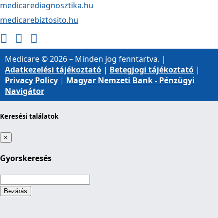
medicarediagnosztika.hu
medicarebiztosito.hu
Medicare © 2026 – Minden jog fenntartva. |
Adatkezelési tájékoztató
|
Betegjogi tájékoztató
|
Privacy Policy
|
Magyar Nemzeti Bank - Pénzügyi
Navigátor
Keresési találatok
×
Gyorskeresés
Loading...
Bezárás