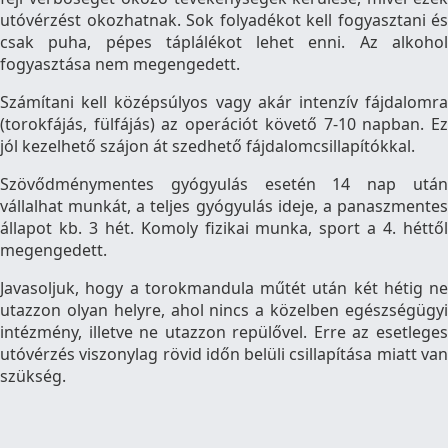
utóvérzést okozhatnak. Sok folyadékot kell fogyasztani és
csak puha, pépes táplálékot lehet enni. Az alkohol
fogyasztása nem megengedett.
Számítani kell középsúlyos vagy akár intenzív fájdalomra
(torokfájás, fülfájás) az operációt követő 7-10 napban. Ez
jól kezelhető szájon át szedhető fájdalomcsillapítókkal.
Szövődménymentes gyógyulás esetén 14 nap után
vállalhat munkát, a teljes gyógyulás ideje, a panaszmentes
állapot kb. 3 hét. Komoly fizikai munka, sport a 4. héttől
megengedett.
Javasoljuk, hogy a torokmandula műtét után két hétig ne
utazzon olyan helyre, ahol nincs a közelben egészségügyi
intézmény, illetve ne utazzon repülővel. Erre az esetleges
utóvérzés viszonylag rövid időn belüli csillapítása miatt van
szükség.