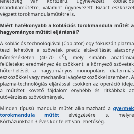
lehetőség van korszerű, úgynevezett koblációs
mandulaműtétre, valamint úgynevezett BiZact eszközzel
végzett torokmandulaműtétre is.
Miért hatékonyabb a koblációs torokmandula műtét a
hagyományos műtéti eljárásnál?
A koblációs technológiával (Coblator) egy fókuszált plazma
teszi lehetővé a szövetek precíz eltávolítását alacsony
0
hőmérsékleten (40-70 C
), mely simább anatómia
felületeket eredményez és csökkenti a környező szövetek
hőterhelését a hagyományos monopoláris diatermiás
eszközökkel vagy mechanikai vágóeszközökkel szemben. A
plazma-technológiás eljárással csökken az operáció ideje,
a műtétet követő fájdalom enyhébb és ritkábbak az
utóvérzéses szövődmények.
Minden típusú mandula műtét alkalmazható a
gyermek
torokmandula műtét
elvégzésére is, melyre
Kórházunkban 3 éves kor felett van lehetőség.