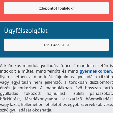
Időpontot foglalok!
Ügyfélszolgálat
+36 1 465 31 31
A krónikus mandulagyulladás, “gócos” mandula esetén is
indokolt a műtét, mind felnőtt és mind
gyermekkorban
.
Ilyen esetben a mandulák fájdalmas gyulladása ritkább
vagy egyáltalán nem jellemző, a torokban diszkomfort
érzés jelentkezhet. A mandulákban lévő hosszan tartó
gyulladás fokozott hajhullást, ízületi panaszokat,
bőrkiütést, fáradékonyságot, visszatérő hőemelkedést
vagy lázat, kellemetlen leheletet és egyéb szervek (pl. vese,
szív) gyulladását okozhatja.