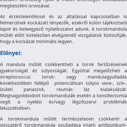
megbeszélni orvosával.
Az érzéstelenítéssel és az altatással kapcsolatban is
felmerülnek kockázati tényezők, ezekről külön tájékoztató
lapot és beleegyező nyilatkozatot adunk. A torokmandula
műtét előtt kötelezően elvégzendő vizsgálatok biztosítják,
hogy a kockázat minimális legyen.
Előnyei:
A mandula műtét csökkentheti a torok fertőzéseinek
gyakoriságát és súlyosságát. Egyúttal megelőzheti a
streptococcus torok- vagy mandulagyulladás
következtében fellépő potenciálisan súlyos vese-, szív-,
ízületi panaszok, reumás láz kialakulását.
Megnagyobbodott torokmandulák esetén a tonsillectomia
segít a nyelési és/vagy légzőszervi problémák
leküzdésében.
A torokmandula műtét természetesen csökkenti a
visszatérő torokmandula gyulladása miatti antibiotikum-