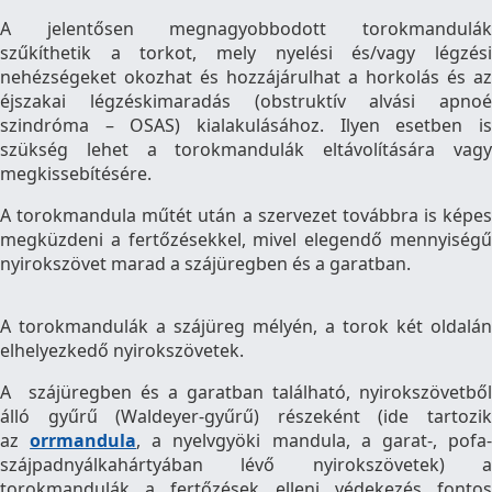
A jelentősen megnagyobbodott torokmandulák
szűkíthetik a torkot, mely nyelési és/vagy légzési
nehézségeket okozhat és hozzájárulhat a horkolás és az
éjszakai légzéskimaradás (obstruktív alvási apnoé
szindróma – OSAS) kialakulásához. Ilyen esetben is
szükség lehet a torokmandulák eltávolítására vagy
megkissebítésére.
A torokmandula műtét után a szervezet továbbra is képes
megküzdeni a fertőzésekkel, mivel elegendő mennyiségű
nyirokszövet marad a szájüregben és a garatban.
A torokmandulák a szájüreg mélyén, a torok két oldalán
elhelyezkedő nyirokszövetek.
A szájüregben és a garatban található, nyirokszövetből
álló gyűrű (Waldeyer-gyűrű) részeként (ide tartozik
az
orrmandula
, a nyelvgyöki mandula, a garat-, pofa
szájpadnyálkahártyában lévő nyirokszövetek) a
torokmandulák a fertőzések elleni védekezés fontos