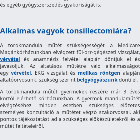
és egyéb gyógyszerszedés gyakoriságát is.
Alkalmas vagyok tonsillectomiára?
A torokmandula műtét szükségességét a Medicare
Magánkórházunkban elvégzett fül-orr-gégészeti vizsgálat,
vérvétel
és anamnézis felvétel alapján döntjük el és
javasoljuk. Az altatásos műtétre való alkalmasságot
egy
vérvétel
, EKG vizsgálat és
mellkas röntgen
alapján
altatóorvosunk, szükség szerint
belgyógyászunk
dönti el.
A torokmandula műtét gyermekek részére már 3 éves
kortól elérhető kórházunkban. A gyermek mandulaműtét
elvégzéséhez minden esetben szükséges előzetes
személyes konzultáció a műtétet végző szakorvossal, aki
pontos tájékoztatást ad a szükséges előkészületekről és a
műtét feltételeiről.