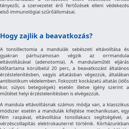
tényezői, a szervezetet érő fertőzések elleni védekezés
első immunológiai szűrőállomásai.
Hogy zajlik a beavatkozás?
A tonsillectomia a mandulák sebészeti eltávolítása és
gyakran párhuzamosan végzik az orrmandula
eltávolításával (adenotomia). A mandulaműtét eljárás
időtartama körülbelül 20 perc, a beavatkozást általános
érzéstelenítésben, vagyis altatásban végezzük, általában
antibiotikum védelemben. Fokozott kockázatú altatás (idős
kor, súlyos betegségek) esetén illetve igény szerint a
műtétet helyi érzéstelenítésben is elvégezzük.
A mandula eltávolításnak számos módja van, a klasszikus
módszer esetén a mandulák kifejtése mechanikusan, egy
fém raspával, eltávolítása tonsillakacs segítségével, a
vérzéscsillapítás elektrokauterrel történik. Kórházunkban