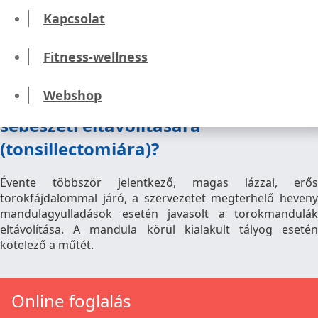
Kapcsolat
Torokmandula műtét
(Tonsillectomia)
Fitness-wellness
Webshop
Mikor van szükség a mandulák
sebészeti eltávolítására
(tonsillectomiára)?
Évente többször jelentkező, magas lázzal, erős
torokfájdalommal járó, a szervezetet megterhelő heveny
mandulagyulladások esetén javasolt a torokmandulák
eltávolítása. A mandula körül kialakult tályog esetén
kötelező a műtét.
Online foglalás