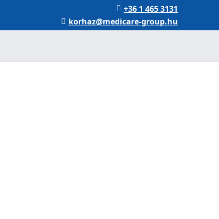
+36 1 465 3131
korhaz@medicare-group.hu