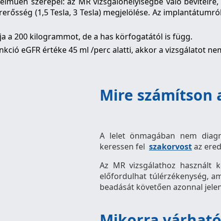
elműen szerepel: az MR vizsgálóhelyiségbe való bevitelre,
ősség (1,5 Tesla, 3 Tesla) megjelölése. Az implantátumról a
 a 200 kilogrammot, de a has körfogatától is függ.
kció eGFR értéke 45 ml /perc alatti, akkor a vizsgálatot ne
Mire számítson a
A lelet önmagában nem diagnó
keressen fel
szakorvost
az ere
Az MR vizsgálathoz használt k
előfordulhat túlérzékenység, a
beadását követően azonnal jele
Mikorra várható