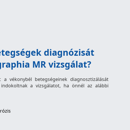
etegségek diagnózisát
graphia MR vizsgálat?
t a vékonybél betegségeinek diagnosztizálását
 indokoltnak a vizsgálatot, ha önnél az alábbi
rózis
a