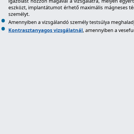
igazolást hozzon magával a vizsgálatra, melyen egyért
eszközt, implantátumot érhető maximális mágneses térer
személyt.
Amennyiben a vizsgálandó személy testsúlya meghaladja
Kontrasztanyagos vizsgálatnál
, amennyiben a vesefun