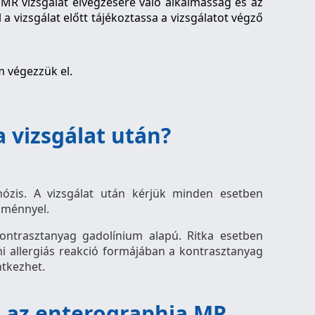
 MR vizsgálat elvégzésére való alkalmasság és az
 vizsgálat előtt tájékoztassa a vizsgálatot végző
m végezzük el.
 vizsgálat után?
zis. A vizsgálat után kérjük minden esetben
dménnyel.
ontrasztanyag gadolínium alapú. Ritka esetben
mi allergiás reakció formájában a kontrasztanyag
ntkezhet.
 az enterographia MR