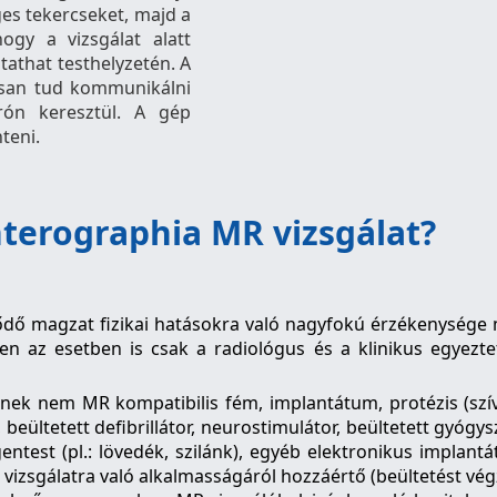
ges tekercseket, majd a
gy a vizsgálat alatt
tathat testhelyzetén. A
tosan tud kommunikálni
rón keresztül. A gép
teni.
terographia MR vizsgálat?
lődő magzat fizikai hatásokra való nagyfokú érzékenysége m
n az esetben is csak a radiológus és a klinikus egyezte
nek nem MR kompatibilis fém, implantátum, protézis (szív
, beültetett defibrillátor, neurostimulátor, beültetett gyógy
ntest (pl.: lövedék, szilánk), egyéb elektronikus implant
izsgálatra való alkalmasságáról hozzáértő (beültetést végző 