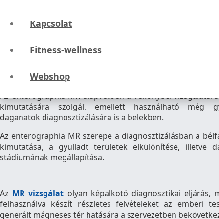
Kezdőlap
Diagnosztika
Kapcsolat
MR vizsgálat
Enterographia MR
Fitness-wellness
Enterographia MR vizsgálat
Webshop
Az enterographia MR alapvetően a vékonybél vizsgálatára
kimutatására szolgál, emellett használható még gy
daganatok diagnosztizálására is a belekben.
Az enterographia MR szerepe a diagnosztizálásban a bél
kimutatása, a gyulladt területek elkülönítése, illetve 
stádiumának megállapítása.
Az
MR vizsgálat
olyan képalkotó diagnosztikai eljárás,
felhasználva készít részletes felvételeket az emberi tes
generált mágneses tér hatására a szervezetben bekövetke