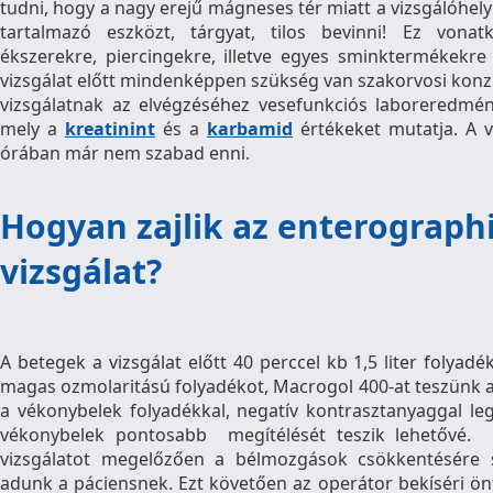
tudni, hogy a nagy erejű mágneses tér miatt a vizsgálóhel
tartalmazó eszközt, tárgyat, tilos bevinni! Ez vonat
ékszerekre, piercingekre, illetve egyes sminktermékekre
vizsgálat előtt mindenképpen szükség van szakorvosi konzu
vizsgálatnak az elvégzéséhez vesefunkciós laboreredmén
mely a
kreatinint
és a
karbamid
értékeket mutatja. A v
órában már nem szabad enni.
Hogyan zajlik az enterograph
vizsgálat?
A betegek a vizsgálat előtt 40 perccel kb 1,5 liter folyad
magas ozmolaritású folyadékot, Macrogol 400-at teszünk
a vékonybelek folyadékkal, negatív kontrasztanyaggal leg
vékonybelek pontosabb megítélését teszik lehetővé.
vizsgálatot megelőzően a bélmozgások csökkentésére s
adunk a páciensnek. Ezt követően az operátor bekíséri önt 