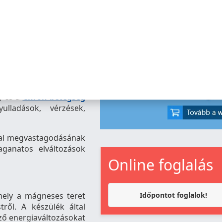
, és a
Chron betegség
ulladások, vérzések,
fal megvastagodásának
daganatos elváltozások
Online foglalás
 mely a mágneses teret
Időpontot foglalok!
tről. A készülék által
ző energiaváltozásokat