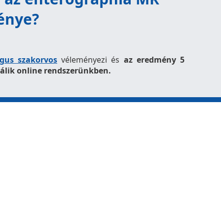
énye?
ógus szakorvos
véleményezi és
az eredmény 5
lik online rendszerünkben.