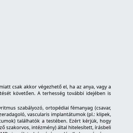
iatt csak akkor végezhető el, ha az anya, vagy a
tését követően. A terhesség további idejében is
ritmus szabályozó, ortopédiai fémanyag (csavar,
szeradagoló, vascularis implantátumok (pl.: klipek,
átumok) találhatók a testében. Ezért kérjük, hogy
szakorvos, intézmény) által hitelesített, írásbeli