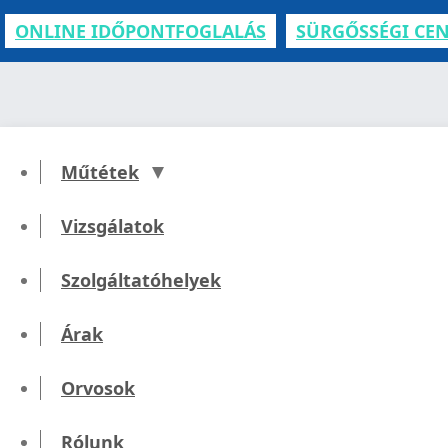
ONLINE IDŐPONTFOGLALÁS
SÜRGŐSSÉGI CE
Műtétek
Vizsgálatok
E
Szolgáltatóhelyek
Árak
Orvosok
Rólunk