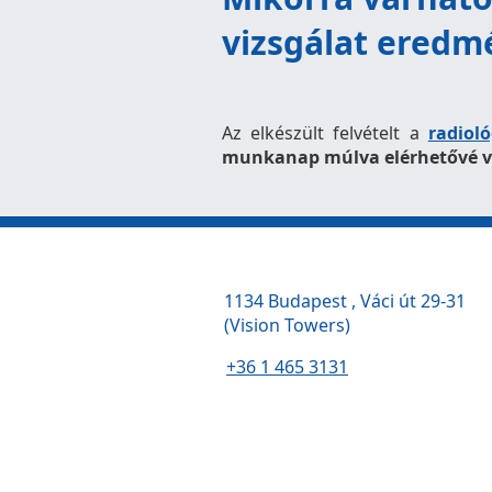
vizsgálat eredm
Az elkészült felvételt a
radiol
munkanap múlva elérhetővé vá
1134 Budapest , Váci út 29-31
(Vision Towers)
+36 1 465 3131