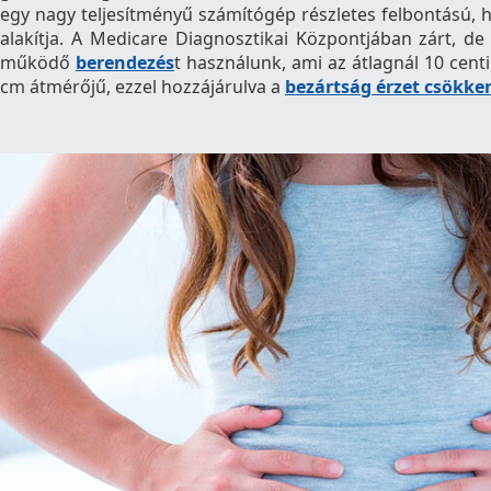
egy nagy teljesítményű számítógép részletes felbontású
alakítja. A Medicare Diagnosztikai Központjában zárt, de 
működő
berendezés
t használunk, ami az átlagnál 10 cent
cm átmérőjű, ezzel hozzájárulva a
bezártság érzet csökke