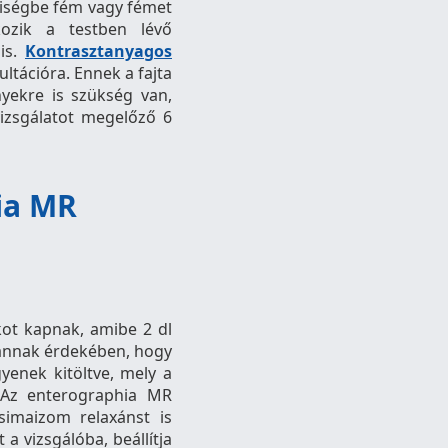
yiségbe fém vagy fémet
kozik a testben lévő
 is.
Kontrasztanyagos
ltációra. Ennek a fajta
yekre is szükség van,
izsgálatot megelőző 6
ia MR
ékot kapnak, amibe 2 dl
 annak érdekében, hogy
yenek kitöltve, mely a
 Az enterographia MR
imaizom relaxánst is
a vizsgálóba, beállítja