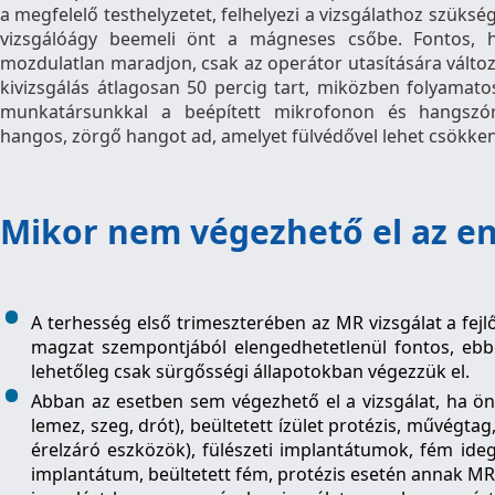
a megfelelő testhelyzetet, felhelyezi a vizsgálathoz szüksé
vizsgálóágy beemeli önt a mágneses csőbe. Fontos, ho
mozdulatlan maradjon, csak az operátor utasítására változ
kivizsgálás átlagosan 50 percig tart, miközben folyama
munkatársunkkal a beépített mikrofonon és hangszó
hangos, zörgő hangot ad, amelyet fülvédővel lehet csökken
Mikor nem végezhető el az en
A terhesség első trimeszterében az MR vizsgálat a fej
magzat szempontjából elengedhetetlenül fontos, ebbe
lehetőleg csak sürgősségi állapotokban végezzük el.
Abban az esetben sem végezhető el a vizsgálat, ha ön
lemez, szeg, drót), beültetett ízület protézis, művégtag
érelzáró eszközök), fülészeti implantátumok, fém idege
implantátum, beültetett fém, protézis esetén annak MR v