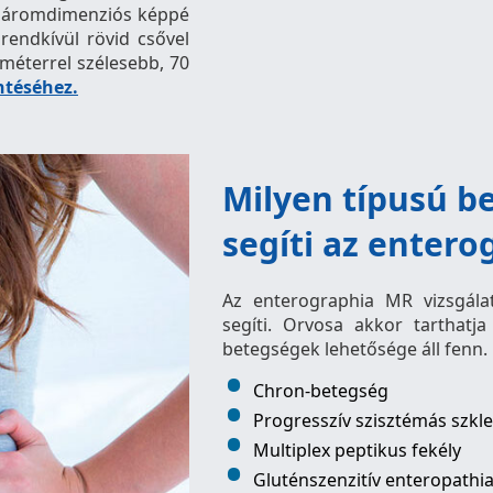
, háromdimenziós képpé
rendkívül rövid csővel
iméterrel szélesebb, 70
ntéséhez.
Milyen típusú b
segíti az entero
Az enterographia MR vizsgála
segíti. Orvosa akkor tarthatja
betegségek lehetősége áll fenn.
Chron-betegség
Progresszív szisztémás szkle
Multiplex peptikus fekély
Gluténszenzitív enteropathi