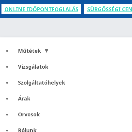
ONLINE IDŐPONTFOGLALÁS
SÜRGŐSSÉGI CE
Műtétek
Vizsgálatok
Diagnos
Szolgáltatóhelyek
Árak
Orvosok
Rólunk