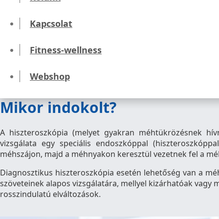
Kezdőlap
Műtétek
Kapcsolat
Nőgyógyászati műtétek
Diagnosztikus hiszteroszkópia
Fitness-wellness
Diagnosztikus hiszteroszkó
Webshop
Mikor indokolt?
A hiszteroszkópia (melyet gyakran méhtükrözésnek hí
vizsgálata egy speciális endoszkóppal (hiszteroszkóppa
méhszájon, majd a méhnyakon keresztül vezetnek fel a mé
Diagnosztikus hiszteroszkópia esetén lehetőség van a mé
szöveteinek alapos vizsgálatára, mellyel kizárhatóak vagy 
rosszindulatú elváltozások.