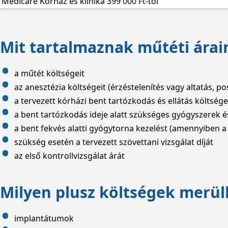
Medicare Kórház és klinika
399 000 Ft-tól
Mit tartalmaznak műtéti árai
a műtét költségeit
az anesztézia költségeit (érzéstelenítés vagy altatás, po
a tervezett kórházi bent tartózkodás és ellátás költsége
a bent tartózkodás ideje alatt szükséges gyógyszerek 
a bent fekvés alatti gyógytorna kezelést (amennyiben a
szükség esetén a tervezett szövettani vizsgálat díját
az első kontrollvizsgálat árát
Milyen plusz költségek merül
implantátumok