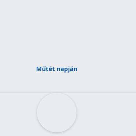
bejelentkezés a földszinti recepción
szoba elfoglalása nővéri kísérettel és tájékoztatással
reggeli vizit a szakorvossal és az aneszteziológussal
műtét elvégzése
műtét utáni megfigyelés
délutáni vizit a szakorvossal
postoperatív időszakban állandó aneszteziológiai szakorvosi
megfigyelés
hazaengedés (sz.e. kísérővel), zárójelentés és igazolás átadása
Műtét napján