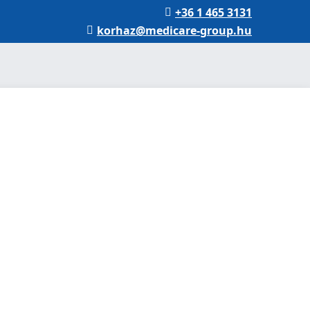
+36 1 465 3131
korhaz@medicare-group.hu
kópia