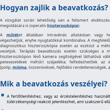
Hogyan zajlik a beavatkozás?
A vizsgálat során lehetőség van a felismert elváltozás
megoldására is (operatív
hiszteroszkópia
).
A
műtét
et általában intravénás altatásban vagy hel
végezhetjük, enyhe nyugtatókkal kombinálva. A megfelelő
diagnosztikus hiszteroszkópia esetén az eszközt a mé
vezetjük. Terápiás beavatkozás esetén szükséges a mé
hiszteroszkópon lévő kamera segítségével láthatóvá váli
petevezetékek méhűri szájadéka; felfedezhetőek az es
(polip,
mióma
, összenövések, fejlődési rendellenességek, al
Mik a beavatkozás veszélyei?
A fertőtlenítéshez, vagy az érzéstelenítéshez haszn
túlérzékenységi reakció jelentkezhet, ami szakszerű ell