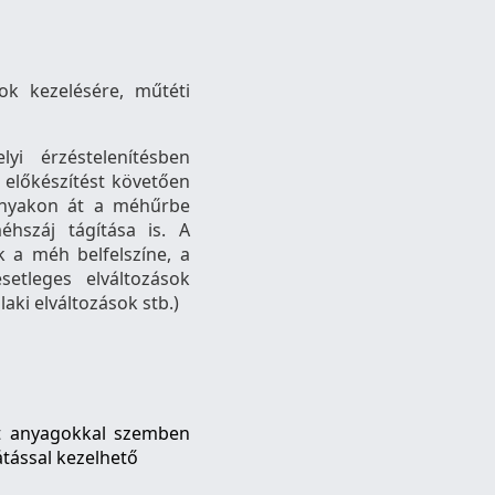
ok kezelésére, műtéti
yi érzéstelenítésben
 előkészítést követően
hnyakon át a méhűrbe
hszáj tágítása is. A
k a méh belfelszíne, a
etleges elváltozások
aki elváltozások stb.)
ált anyagokkal szemben
átással kezelhető