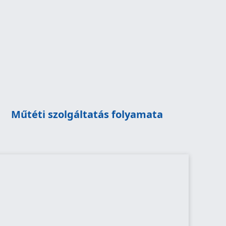
műtét
korházi tartózkodás és ellátás
tervezett szövettan
kontroll, varratszedés
Műtéti szolgáltatás folyamata