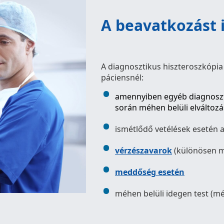
A beavatkozást 
A diagnosztikus hiszteroszkópia
páciensnél:
amennyiben egyéb diagnoszti
során méhen belüli elváltozá
ismétlődő vetélések esetén a
vérzészavarok
(különösen m
meddőség esetén
méhen belüli idegen test (mé