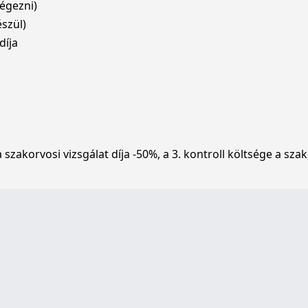
égezni)
szül)
díja
zakorvosi vizsgálat díja -50%, a 3. kontroll költsége a szak
érkezés 6:30-ra Medicare Kórházba