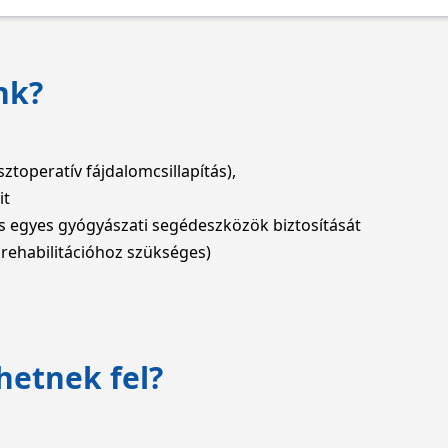
nk?
sztoperatív fájdalomcsillapítás),
it
és egyes gyógyászati segédeszközök biztosítását
 rehabilitációhoz szükséges)
hetnek fel?