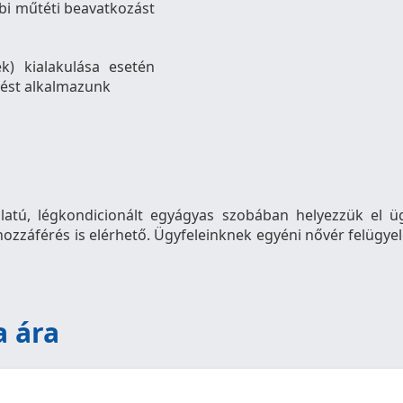
bbi műtéti beavatkozást
k) kialakulása esetén
lést alkalmazunk
tú, légkondicionált egyágyas szobában helyezzük el üg
ozzáférés is elérhető. Ügyfeleinknek egyéni nővér felügyelet
a ára