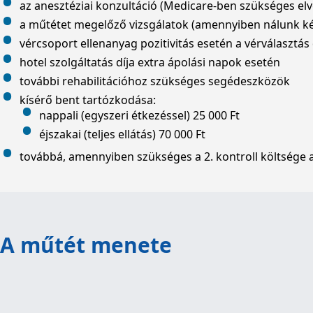
az anesztéziai konzultáció (Medicare-ben szükséges elv
a műtétet megelőző vizsgálatok (amennyiben nálunk ké
vércsoport ellenanyag pozitivitás esetén a vérválasztás 
hotel szolgáltatás díja extra ápolási napok esetén
további rehabilitációhoz szükséges segédeszközök
kísérő bent tartózkodása:
nappali (egyszeri étkezéssel) 25 000 Ft
éjszakai (teljes ellátás) 70 000 Ft
továbbá, amennyiben szükséges a 2. kontroll költsége a s
A műtét menete
műtét előtti szakorvosi konzultáció, ahol megtörténik a