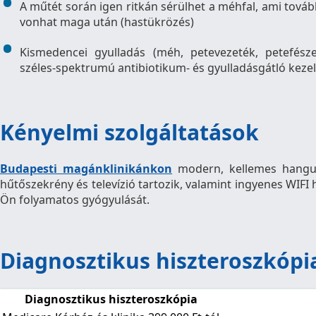
A műtét során igen ritkán sérülhet a méhfal, ami tová
vonhat maga után (hastükrözés)
Kismedencei gyulladás (méh, petevezeték, petefésze
széles-spektrumú antibiotikum- és gyulladásgátló keze
Kényelmi szolgáltatások
Budapesti magánklinikánkon
modern, kellemes hangula
hűtőszekrény és televízió tartozik, valamint ingyenes WIFI h
Ön folyamatos gyógyulását.
Diagnosztikus hiszteroszkópi
Diagnosztikus hiszteroszkópia