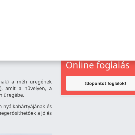
pia
Online foglalás
vnak) a méh üregének
Időpontot foglalok!
l), amit a hüvelyen, a
h üregébe.
h nyálkahártyájának és
megerősíthetőek a jó és