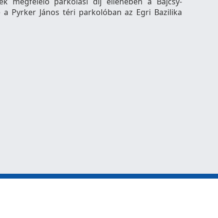
ek megfelelő parkolási díj ellenében a Bajcsy-
e a Pyrker János téri parkolóban az Egri Bazilika