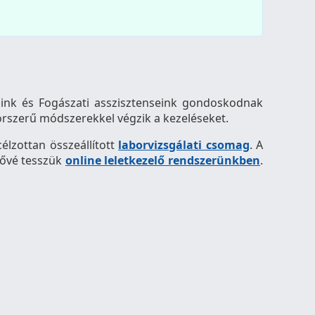
aink és Fogászati asszisztenseink gondoskodnak
korszerű módszerekkel végzik a kezeléseket.
célzottan összeállított
laborvizsgálati csomag
. A
tővé tesszük
online leletkezelő rendszerünkben
.