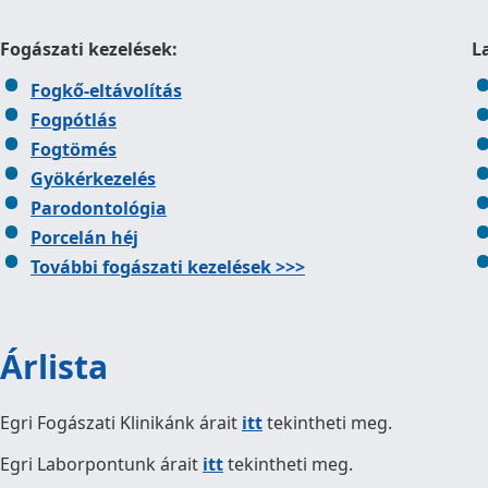
Fogászati kezelések:
L
Fogkő-eltávolítás
Fogpótlás
Fogtömés
Gyökérkezelés
Parodontológia
Porcelán héj
További fogászati kezelések >>>
Árlista
Egri Fogászati Klinikánk árait
itt
tekintheti meg.
Egri Laborpontunk árait
itt
tekintheti meg.