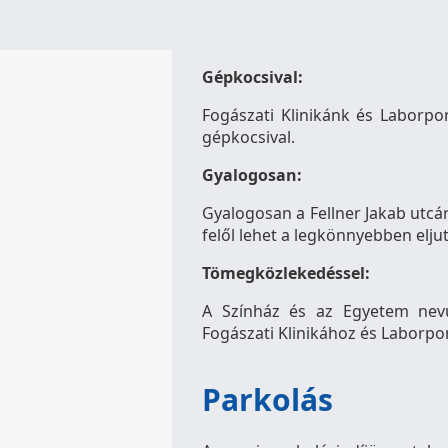
Gépkocsival:
Fogászati Klinikánk és Laborpo
gépkocsival.
Gyalogosan:
Gyalogosan a Fellner Jakab utcáró
felől lehet a legkönnyebben elju
Tömegközlekedéssel:
A Színház és az Egyetem nev
Fogászati Klinikához és Laborpo
Parkolás