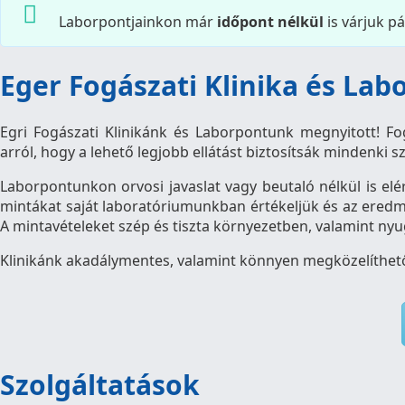
Laborpontjainkon már
időpont nélkül
is várjuk pá
Eger Fogászati Klinika és Lab
Egri Fogászati Klinikánk és Laborpontunk megnyitott! F
arról, hogy a lehető legjobb ellátást biztosítsák mindenk
Laborpontunkon orvosi javaslat vagy beutaló nélkül is el
mintákat saját laboratóriumunkban értékeljük és az eredm
A mintavételeket szép és tiszta környezetben, valamint n
Klinikánk akadálymentes, valamint könnyen megközelíthető,
Szolgáltatások