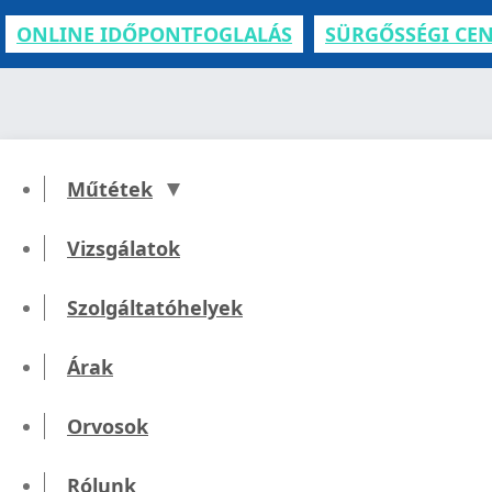
ONLINE IDŐPONTFOGLALÁS
SÜRGŐSSÉGI CE
Műtétek
Vizsgálatok
Eger Fogás
Szolgáltatóhelyek
Árak
Orvosok
Rólunk