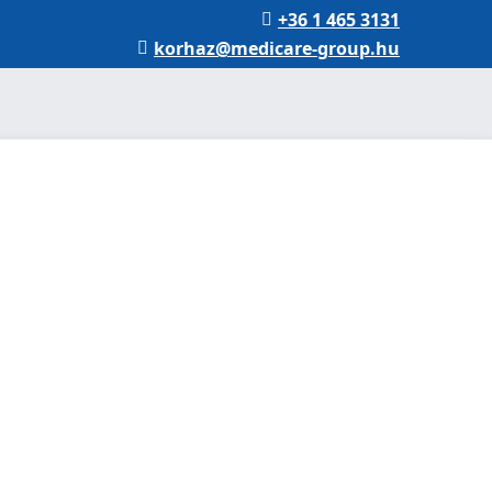
+36 1 465 3131
korhaz@medicare-group.hu
borpont