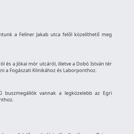
ntunk a Fellner Jakab utca felől közelíthető meg
l és a Jókai mór utcáról, illetve a Dobó István tér
tni a Fogászati Klinikához és Laborponthoz.
ű buszmegállók vannak a legközelebb az Egri
nthoz.