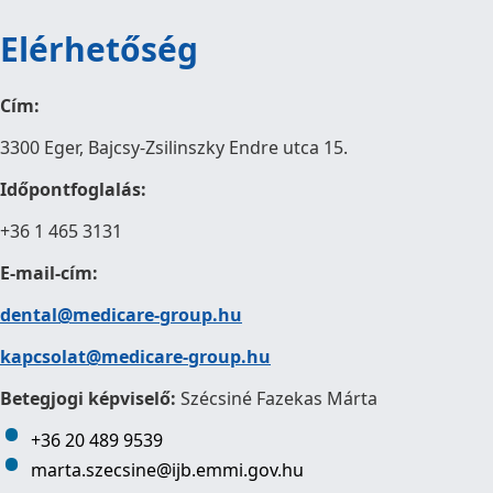
Elérhetőség
Cím:
3300 Eger, Bajcsy-Zsilinszky Endre utca 15.
Időpontfoglalás:
+36 1 465 3131
E-mail-cím:
dental@medicare-group.hu
kapcsolat@medicare-group.hu
Betegjogi képviselő:
Szécsiné Fazekas Márta
+36 20 489 9539
marta.szecsine@ijb.emmi.gov.hu