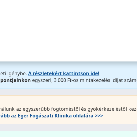
orpontunk augusztus 8-án
09:30-ig tart nyitva!
eti igénybe.
A részletekért kattintson ide!
rpontjainkon
egyszeri, 3 000 Ft-os mintakezelési díjat szám
nálunk az egyszerűbb fogtöméstől és gyökérkezeléstől kezd
ább az Eger Fogászati Klinika oldalára >>>