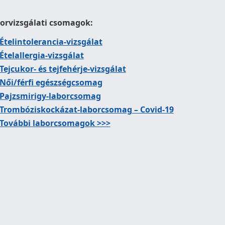
orvizsgálati csomagok:
Ételintolerancia-vizsgálat
Ételallergia-vizsgálat
Tejcukor- és tejfehérje-vizsgálat
Női/férfi egészségcsomag
Pajzsmirigy-laborcsomag
Trombóziskockázat-laborcsomag – Covid-19
További laborcsomagok >>>