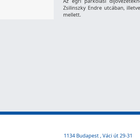
Az egri parkolási díjövezetekn
Zsilinszky Endre utcában, illetv
mellett.
1134 Budapest , Váci út 29-31