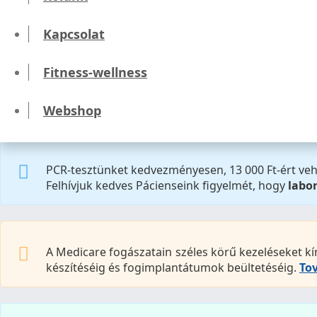
Kezdőlap
Klinikák
Kapcsolat
Eger Fogászati Klinika és Laborpont
Fitness-wellness
Felhívjuk kedves Pácienseink figyelmét, hogy lab
Webshop
PCR-tesztünket kedvezményesen, 13 000 Ft-ért veh
Felhívjuk kedves Pácienseink figyelmét, hogy
labo
A Medicare fogászatain széles körű kezeléseket kí
készítéséig és fogimplantátumok beültetéséig.
Tov