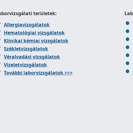
aborvizsgálati területek:
Lab
Allergiavizsgálatok
Hematológiai vizsgálatok
Klinikai kémiai vizsgálatok
Székletvizsgálatok
Véralvadási vizsgálatok
Vizeletvizsgálatok
További laborvizsgálatok >>>