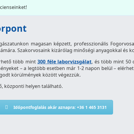
cienseinket!
orpont
ogászatunkon magasan képzett, professzionális Fogorvos
i számára. Szakorvosaink kizárólag minőségi anyagokkal és 
érhető több mint
300 féle laborvizsgálat
, és több mint 50 
ényeket – a legtöbb esetben már 1-2 napon belül – elérhe
yugodt körülmények között végezzük.
 központi helyen található.
Időpontfoglalás akár aznapra: +36 1 465 3131