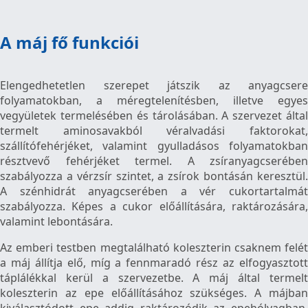
A máj fő funkciói
Elengedhetetlen szerepet játszik az anyagcsere
folyamatokban, a méregtelenítésben, illetve egyes
vegyületek termelésében és tárolásában. A szervezet által
termelt aminosavakból véralvadási faktorokat,
szállítófehérjéket, valamint gyulladásos folyamatokban
résztvevő fehérjéket termel. A zsíranyagcserében
szabályozza a vérzsír szintet, a zsírok bontásán keresztül.
A szénhidrát anyagcserében a vér cukortartalmát
szabályozza. Képes a cukor előállítására, raktározására,
valamint lebontására.
Az emberi testben megtalálható koleszterin csaknem felét
a máj állítja elő, míg a fennmaradó rész az elfogyasztott
táplálékkal kerül a szervezetbe. A máj által termelt
koleszterin az epe előállításához szükséges. A májban
kiválasztódott epe addig raktározódik az epehólyagban,