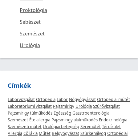
Proktológia
Sebészet
Szemészet
Urológia
Címkék
Laborvizsgálat
Ortopédia
Labor
Nőgyógyászat
Ortopédiai műtét
Laboratóriumi vizsgálat
Pajzsmirigy
Urológia
Szűrővizsgálat
Pajzsmirigy túlműködés
Egészség
Gasztroenterológia
Szemészet
Ételallergia
Pajzsmirigy alulműködés
Endokrinológia
Szemészeti műtét
Urológiai betegség
Sérvműtét
Térdízület
Allergia
Cöliákia
Műtét
Belgyógyászat
Szürkehályog
Ortopédiai