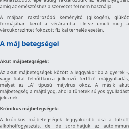
amíg az emésztéshez a szervezet fel nem használja.
A májban raktározódó keményítő (glikogén), glükóz
formájában kerül a véráramba. illetve emeli meg a
vércukorszintet fokozott fizikai terhelés esetén.
A máj betegségei
Akut májbetegségek:
Az akut májbetegségek között a leggyakoribb a gyerek -,
vagy fiatal felnőttkorra jellemző fertőző májgyulladás,
melyet az „A” típusú májvírus okoz. A másik akut
májbetegség a májtályog, ahol a tünetek súlyos gyulladást
jeleznek.
Krónikus májbetegségek:
A krónikus májbetegségek leggyakoribb oka a túlzott
alkoholfogyasztás, de ide sorolhatjuk az autoimmun