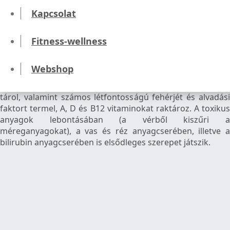
Hogy működik a máj?
Kapcsolat
A máj az emberi szervezet legnagyobb mirigye, mely
Fitness-wellness
többek között a méregtelenítésért felelős. Szerepe
nélkülözhetetlen az anyagcsere folyamatok normális
Webshop
működéséhez. A máj termeli a koleszterint, mely az epe
fontos alkotórésze, tisztítja a beérkező vért, keményítőt
tárol, valamint számos létfontosságú fehérjét és alvadási
faktort termel, A, D és B12 vitaminokat raktároz. A toxikus
anyagok lebontásában (a vérből kiszűri a
méreganyagokat), a vas és réz anyagcserében, illetve a
bilirubin anyagcserében is elsődleges szerepet játszik.