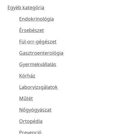
Egyéb kategória
Endokrinológia
Érsebészet
Fül-orr-gégészet
Gasztroenterológia
Gyermekvállalás
Kórház
Laborvizsgálatok
Műtét
Nőgyógyászat
Ortopédia
Prevenció