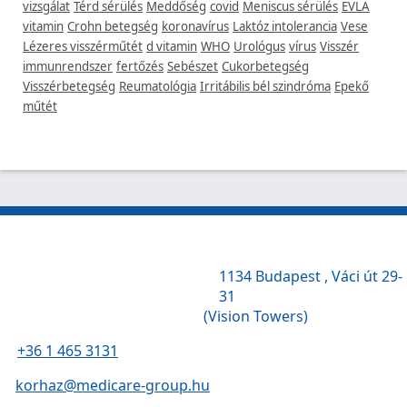
vizsgálat
Térd sérülés
Meddőség
covid
Meniscus sérülés
EVLA
vitamin
Crohn betegség
koronavírus
Laktóz intolerancia
Vese
Lézeres visszérműtét
d vitamin
WHO
Urológus
vírus
Visszér
immunrendszer
fertőzés
Sebészet
Cukorbetegség
Visszérbetegség
Reumatológia
Irritábilis bél szindróma
Epekő
műtét
1134 Budapest , Váci út 29-
31
(Vision Towers)
+36 1 465 3131
korhaz@medicare-group.hu