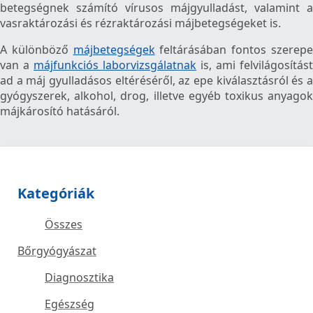
betegségnek számító vírusos májgyulladást, valamint a
vasraktározási és rézraktározási májbetegségeket is.
A különböző
májbetegségek
feltárásában fontos szerep
van a
májfunkciós laborvizsgálatnak
is, ami felvilágosítást
ad a máj gyulladásos eltéréséről, az epe kiválasztásról és a
gyógyszerek, alkohol, drog, illetve egyéb toxikus anyagok
májkárosító hatásáról.
Megosztás
Tweet
Kategóriák
Összes
Bőrgyógyászat
Diagnosztika
Egészség