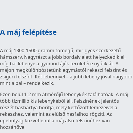
A máj felépítése
A máj 1300-1500 gramm tömegű, mirigyes szerkezetű
hámszerv. Nagyrészt a jobb bordaív alatt helyezkedik el,
míg bal lebenye a gyomortájék területére nyúlik át. A
májon megkülönböztetünk egymástól rekeszi felszínt és
zsigeri felszínt. Két lebennyel – a jobb lebeny jóval nagyobb
mint a bal – rendelkezik.
Ezen belül 1-2 mm átmérőjű lebenykék találhatóak. A máj
több tízmillió kis lebenykéből áll. Felszínének jelentős
részét hashártya borítja, mely kettőzött lemezeivel a
rekeszhez, valamint az elülső hasfalhoz rögzíti. Az
epehólyag közvetlenül a máj alsó felszínéhez van
hozzánőve.