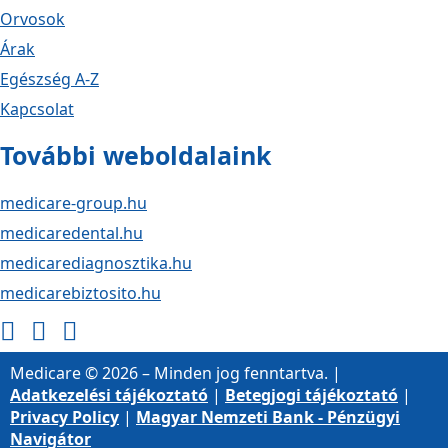
Orvosok
Árak
Egészség A-Z
Kapcsolat
További weboldalaink
medicare-group.hu
medicaredental.hu
medicarediagnosztika.hu
medicarebiztosito.hu
Medicare © 2026 – Minden jog fenntartva. |
Adatkezelési tájékoztató
|
Betegjogi tájékoztató
|
Privacy Policy
|
Magyar Nemzeti Bank - Pénzügyi
Navigátor