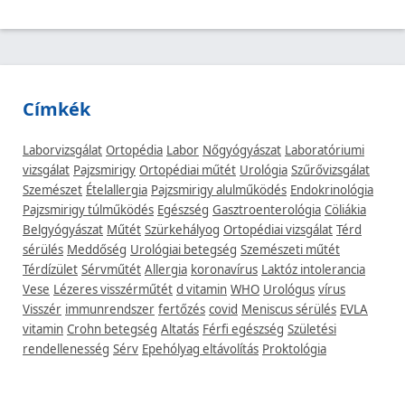
Címkék
Laborvizsgálat
Ortopédia
Labor
Nőgyógyászat
Laboratóriumi
vizsgálat
Pajzsmirigy
Ortopédiai műtét
Urológia
Szűrővizsgálat
Szemészet
Ételallergia
Pajzsmirigy alulműködés
Endokrinológia
Pajzsmirigy túlműködés
Egészség
Gasztroenterológia
Cöliákia
Belgyógyászat
Műtét
Szürkehályog
Ortopédiai vizsgálat
Térd
sérülés
Meddőség
Urológiai betegség
Szemészeti műtét
Térdízület
Sérvműtét
Allergia
koronavírus
Laktóz intolerancia
Vese
Lézeres visszérműtét
d vitamin
WHO
Urológus
vírus
Visszér
immunrendszer
fertőzés
covid
Meniscus sérülés
EVLA
vitamin
Crohn betegség
Altatás
Férfi egészség
Születési
rendellenesség
Sérv
Epehólyag eltávolítás
Proktológia