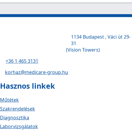
1134 Budapest , Váci út 29-
31
(Vision Towers)
+36 1 465 3131
korhaz@medicare-group.hu
Hasznos linkek
Műtétek
Szakrendelések
Diagnosztika
Laborvizsgálatok