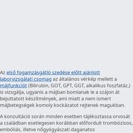
Az
első fogamzásgátló szedése előtt ajánlott
laborvizsgálati csomag
az általános vérkép mellett a
májfunkciót
(Bilirubin, GOT, GPT, GGT, alkalikus foszfatáz,)
is vizsgálja, ugyanis a májban bomlanak le a szájon át
bejuttatott készítmények, ami miatt a nem ismert
májbetegségek komoly kockázatot rejtenek magukban.
A konzultáció során minden esetben tájékoztassa orvosát
a családban esetlegesen korábban előfordult trombózisos,
embóliás, illetve nőgyógyászati daganatos