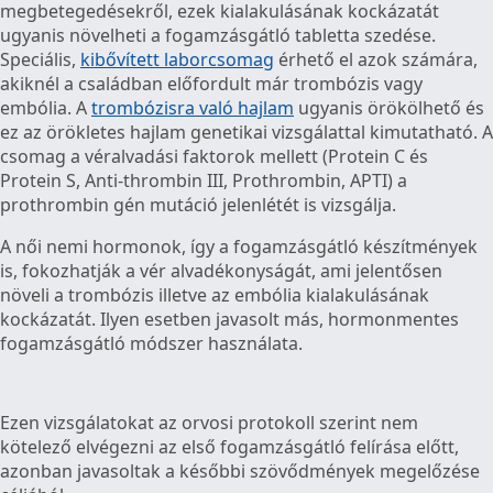
megbetegedésekről, ezek kialakulásának kockázatát
ugyanis növelheti a fogamzásgátló tabletta szedése.
Speciális,
kibővített laborcsomag
érhető el azok számára,
akiknél a családban előfordult már trombózis vagy
embólia. A
trombózisra való hajlam
ugyanis örökölhető és
ez az örökletes hajlam genetikai vizsgálattal kimutatható. A
csomag a véralvadási faktorok mellett (Protein C és
Protein S, Anti-thrombin III, Prothrombin, APTI) a
prothrombin gén mutáció jelenlétét is vizsgálja.
A női nemi hormonok, így a fogamzásgátló készítmények
is, fokozhatják a vér alvadékonyságát, ami jelentősen
növeli a trombózis illetve az embólia kialakulásának
kockázatát. Ilyen esetben javasolt más, hormonmentes
fogamzásgátló módszer használata.
Ezen vizsgálatokat az orvosi protokoll szerint nem
kötelező elvégezni az első fogamzásgátló felírása előtt,
azonban javasoltak a későbbi szövődmények megelőzése