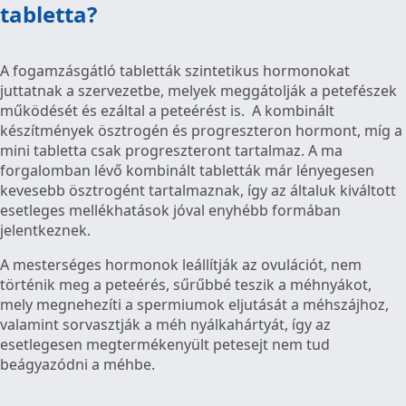
tabletta?
A fogamzásgátló tabletták szintetikus hormonokat
juttatnak a szervezetbe, melyek meggátolják a petefészek
működését és ezáltal a peteérést is. A kombinált
készítmények ösztrogén és progreszteron hormont, míg a
mini tabletta csak progreszteront tartalmaz. A ma
forgalomban lévő kombinált tabletták már lényegesen
kevesebb ösztrogént tartalmaznak, így az általuk kiváltott
esetleges mellékhatások jóval enyhébb formában
jelentkeznek.
A mesterséges hormonok leállítják az ovulációt, nem
történik meg a peteérés, sűrűbbé teszik a méhnyákot,
mely megnehezíti a spermiumok eljutását a méhszájhoz,
valamint sorvasztják a méh nyálkahártyát, így az
esetlegesen megtermékenyült petesejt nem tud
beágyazódni a méhbe.