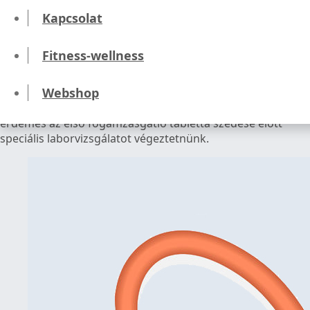
Mit kell tudni az első fogamzásgátló
Kapcsolat
tabletta szedése előtt?
Fitness-wellness
Mint minden gyógyszernek, így a fogamzásgátló tabletta
Webshop
szedésének is vannak kockázatai, mellékhatásai és
lehetséges szövődményei. Hogy ezeket elkerülhessük,
érdemes az első fogamzásgátló tabletta szedése előtt
speciális laborvizsgálatot végeztetnünk.